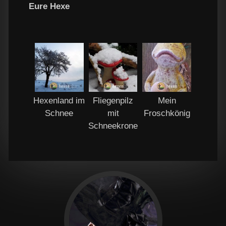
Eure Hexe
Hexenland im
Fliegenpilz
Mein
Schnee
mit
Froschkönig
Schneekrone