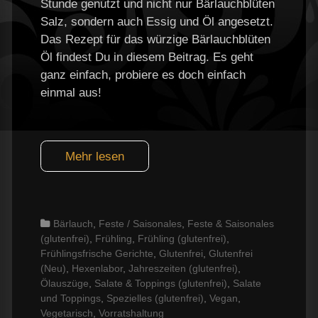
Stunde genutzt und nicht nur Bärlauchblüten
Salz, sondern auch Essig und Öl angesetzt.
Das Rezept für das würzige Bärlauchblüten
Öl findest Du in diesem Beitrag. Es geht
ganz einfach, probiere es doch einfach
einmal aus!
Mehr lesen
Categories
Bärlauch
,
Feste / Saisonales
,
Feste & Saisonales
(glutenfrei)
,
Frühling
,
Frühling (glutenfrei)
,
Frühlingsfrische Gerichte
,
Glutenfrei
,
Glutenfrei
(Neu)
,
Hexenlabor
,
Jahreszeiten (glutenfrei)
,
Ölauszüge
,
Salate & Toppings (glutenfrei)
,
Salate
und Toppings
,
Spezielles (glutenfrei)
,
Vegan
,
Vegetarisch
,
Vorratshaltung