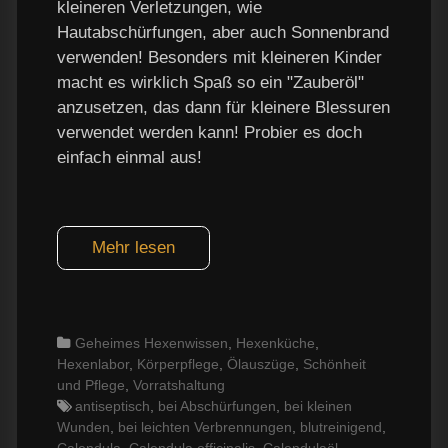
kleineren Verletzungen, wie
Hautabschürfungen, aber auch Sonnenbrand
verwenden! Besonders mit kleineren Kinder
macht es wirklich Spaß so ein "Zauberöl"
anzusetzen, das dann für kleinere Blessuren
verwendet werden kann! Probier es doch
einfach einmal aus!
Mehr lesen
Categories
Geheimes Hexenwissen
,
Hexenküche
,
Hexenlabor
,
Körperpflege
,
Ölauszüge
,
Schönheit
und Pflege
,
Vorratshaltung
Tags
antiseptisch
,
bei Abschürfungen
,
bei kleinen
Wunden
,
bei leichten Verbrennungen
,
blutreinigend
,
Calendula
,
Calendula officinalis
,
Calendulaöl
,