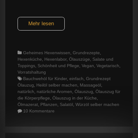
Mehr lesen
Categories
Geheimes Hexenwissen
,
Grundrezepte
,
Hexenküche
,
Hexenlabor
,
Ölauszüge
,
Salate und
Toppings
,
Schönheit und Pflege
,
Vegan
,
Vegetarisch
,
Vorratshaltung
Tags
Bauchwehöl für Kinder
,
einfach
,
Grundrezept
Ölauzug
,
Heilöl selber machen
,
Massageöl
,
natürlich
,
natürliche Aromen
,
Ölauszug
,
Ölauszug für
die Körperpflege
,
Ölauszug in der Küche
,
Ölmazerat
,
Pflanzen
,
Salatöl
,
Würzöl selber machen
10 Kommentare