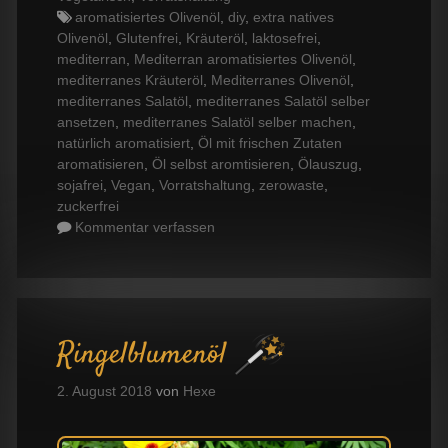
Tags
aromatisiertes Olivenöl
,
diy
,
extra natives
Olivenöl
,
Glutenfrei
,
Kräuteröl
,
laktosefrei
,
mediterran
,
Mediterran aromatisiertes Olivenöl
,
mediterranes Kräuteröl
,
Mediterranes Olivenöl
,
mediterranes Salatöl
,
mediterranes Salatöl selber
ansetzen
,
mediterranes Salatöl selber machen
,
natürlich aromatisiert
,
Öl mit frischen Zutaten
aromatisieren
,
Öl selbst aromtisieren
,
Ölauszug
,
sojafrei
,
Vegan
,
Vorratshaltung
,
zerowaste
,
zuckerfrei
Kommentar verfassen
Ringelblumenöl
2. August 2018
von
Hexe