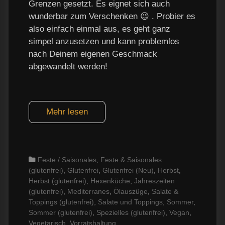
Grenzen gesetzt. Es eignet sich auch
wunderbar zum Verschenken 😉 . Probier es
also einfach einmal aus, es geht ganz
simpel anzusetzen und kann problemlos
nach Deinem eigenen Geschmack
abgewandelt werden!
Mehr lesen
Categories
Feste / Saisonales
,
Feste & Saisonales
(glutenfrei)
,
Glutenfrei
,
Glutenfrei (Neu)
,
Herbst
,
Herbst (glutenfrei)
,
Hexenküche
,
Jahreszeiten
(glutenfrei)
,
Mediterranes
,
Ölauszüge
,
Salate &
Toppings (glutenfrei)
,
Salate und Toppings
,
Sommer
,
Sommer (glutenfrei)
,
Spezielles (glutenfrei)
,
Vegan
,
Vegetarisch
,
Vorratshaltung