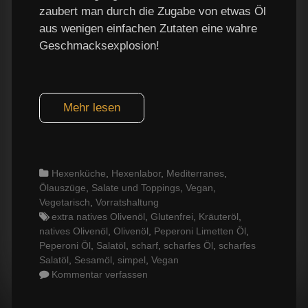
zaubert man durch die Zugabe von etwas Öl
aus wenigen einfachen Zutaten eine wahre
Geschmacksexplosion!
Mehr lesen
Categories
Hexenküche
,
Hexenlabor
,
Mediterranes
,
Ölauszüge
,
Salate und Toppings
,
Vegan
,
Vegetarisch
,
Vorratshaltung
Tags
extra natives Olivenöl
,
Glutenfrei
,
Kräuteröl
,
natives Olivenöl
,
Olivenöl
,
Peperoni Limetten Öl
,
Peperoni Öl
,
Salatöl
,
scharf
,
scharfes Öl
,
scharfes
Salatöl
,
Sesamöl
,
simpel
,
Vegan
Kommentar verfassen