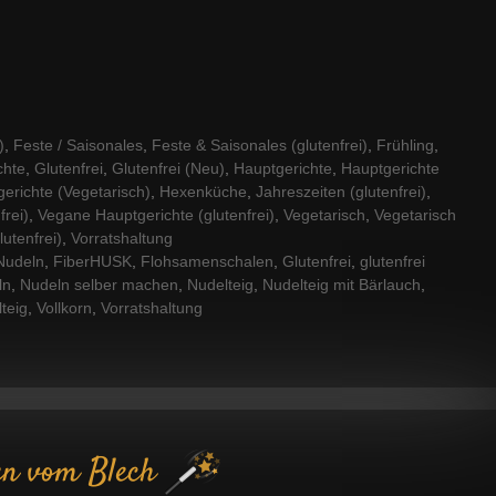
)
,
Feste / Saisonales
,
Feste & Saisonales (glutenfrei)
,
Frühling
,
chte
,
Glutenfrei
,
Glutenfrei (Neu)
,
Hauptgerichte
,
Hauptgerichte
erichte (Vegetarisch)
,
Hexenküche
,
Jahreszeiten (glutenfrei)
,
frei)
,
Vegane Hauptgerichte (glutenfrei)
,
Vegetarisch
,
Vegetarisch
utenfrei)
,
Vorratshaltung
 Nudeln
,
FiberHUSK
,
Flohsamenschalen
,
Glutenfrei
,
glutenfrei
ln
,
Nudeln selber machen
,
Nudelteig
,
Nudelteig mit Bärlauch
,
teig
,
Vollkorn
,
Vorratshaltung
en vom Blech