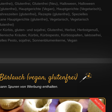
utenfrei)
,
Glutenfrei
,
Glutenfrei (Neu)
,
Halloween
,
Halloween
glutenfrei)
,
Hauptgerichte (Vegan)
,
Hauptgerichte (Vegetarisch)
,
ahreszeiten (glutenfrei)
,
Rezepte (glutenfrei)
,
Spezielles
ane Hauptgerichte (glutenfrei)
,
Vegetarisch
,
Vegetarisch
utenfrei)
r Kürbis
,
gluten- und sojafrei
,
Glutenfrei
,
Herbst
,
Herbstgenuß
,
alienische Kräuter
,
Kürbis
,
Kürbispesto
,
Kürbisspalten
,
laktosefrei
,
elles Pesto
,
sojafrei
,
Sonnenblumenkerne
,
Vegan
Bärlauch (vegan, glutenfrei)
g kann Spuren von Werbung enthalten.
Werbung