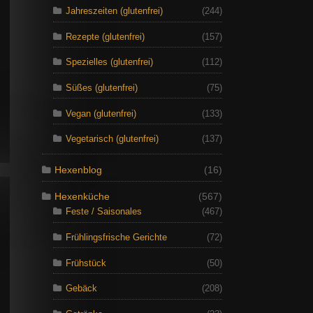
Jahreszeiten (glutenfrei)
(244)
Rezepte (glutenfrei)
(157)
Spezielles (glutenfrei)
(112)
Süßes (glutenfrei)
(75)
Vegan (glutenfrei)
(133)
Vegetarisch (glutenfrei)
(137)
Hexenblog
(16)
Hexenküche
(567)
Feste / Saisonales
(467)
Frühlingsfrische Gerichte
(72)
Frühstück
(50)
Gebäck
(208)