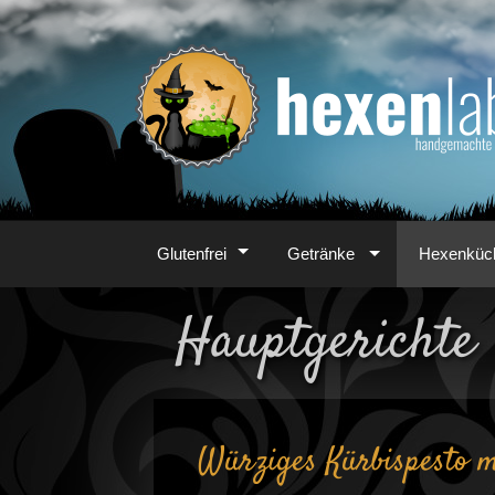
Zum
Inhalt
Glutenfrei
Getränke
Hexenküc
Hauptgerichte
Würziges Kürbispesto m