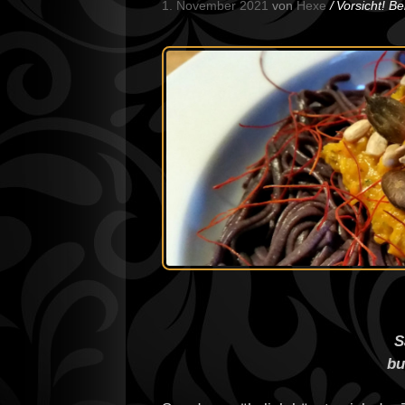
1. November 2021
von
Hexe
Vorsicht! B
S
bu