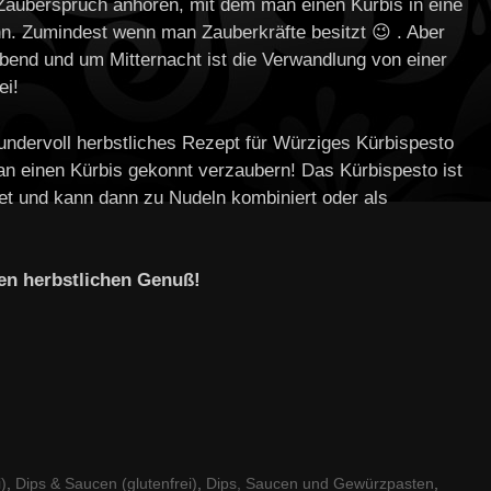
 Zauberspruch anhören, mit dem man einen Kürbis in eine
n. Zumindest wenn man Zauberkräfte besitzt 😉 . Aber
 Abend und um Mitternacht ist die Verwandlung von einer
ei!
wundervoll herbstliches Rezept für Würziges Kürbispesto
n einen Kürbis gekonnt verzaubern! Das Kürbispesto ist
et und kann dann zu Nudeln kombiniert oder als
len herbstlichen Genuß!
i)
,
Dips & Saucen (glutenfrei)
,
Dips, Saucen und Gewürzpasten
,