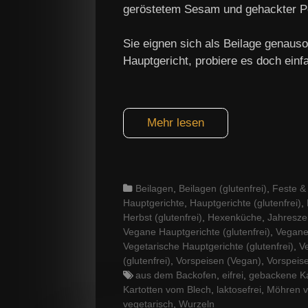
geröstetem Sesam und gehackter Pete
Sie eignen sich als Beilage genaus
Hauptgericht, probiere es doch einf
Mehr lesen
Categories
Beilagen
,
Beilagen (glutenfrei)
,
Feste & 
Hauptgerichte
,
Hauptgerichte (glutenfrei)
,
Herbst (glutenfrei)
,
Hexenküche
,
Jahreszei
Vegane Hauptgerichte (glutenfrei)
,
Vegane 
Vegetarische Hauptgerichte (glutenfrei)
,
Ve
(glutenfrei)
,
Vorspeisen (Vegan)
,
Vorspeise
Tags
aus dem Backofen
,
eifrei
,
gebackene Ka
Kartotten vom Blech
,
laktosefrei
,
Möhren v
vegetarisch
,
Wurzeln