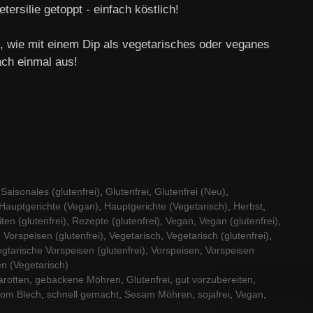
rsilie getoppt - einfach köstlich!
o, wie mit einem Dip als vegetarisches oder veganes
ach einmal aus!
Saisonales (glutenfrei)
,
Glutenfrei
,
Glutenfrei (Neu)
,
Hauptgerichte (Vegan)
,
Hauptgerichte (Vegetarisch)
,
Herbst
,
ten (glutenfrei)
,
Rezepte (glutenfrei)
,
Vegan
,
Vegan (glutenfrei)
,
Vorspeisen (glutenfrei)
,
Vegetarisch
,
Vegetarisch (glutenfrei)
,
gtarische Vorspeisen (glutenfrei)
,
Vorspeisen
,
Vorspeisen
n (Vegetarisch)
rotten
,
gebackene Möhren
,
Glutenfrei
,
gut vorzubereiten
,
om Blech
,
schnell gemacht
,
Sesam Möhren
,
sojafrei
,
Vegan
,