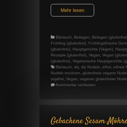
Mehr lesen
Categories
Bärlauch
,
Beilagen
,
Beilagen (glutenfrei
Frühling (glutenfrei)
,
Frühlingsfrische Geri
(glutenfrei)
,
Hauptgerichte (Vegan)
,
Hauptg
Rezepte (glutenfrei)
,
Vegan
,
Vegan (gluten
(glutenfrei)
,
Vegetarische Hauptgerichte (gl
Tags
Bärlauch
,
diy
,
diy Nudeln
,
eifrei
,
eifreie
Nudeln trocknen
,
glutenfreie vegane Nude
sojafrei
,
Vegan
,
veganer glutenfreier Nudel
Kommentar verfassen
Gebackene Sesam Möhr