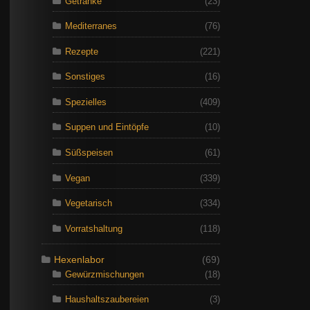
Getränke
(23)
Mediterranes
(76)
Rezepte
(221)
Sonstiges
(16)
Spezielles
(409)
Suppen und Eintöpfe
(10)
Süßspeisen
(61)
Vegan
(339)
Vegetarisch
(334)
Vorratshaltung
(118)
Hexenlabor
(69)
Gewürzmischungen
(18)
Haushaltszaubereien
(3)