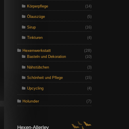
Körperpflege
(14)
Ölauszüge
(5)
Sirup
(16)
Tinkturen
(4)
Hexenwerkstatt
(28)
Basteln und Dekoration
(10)
Nähstübchen
(3)
Schönheit und Pflege
(15)
Upcycling
(4)
Holunder
(7)
Hexen-Allerley