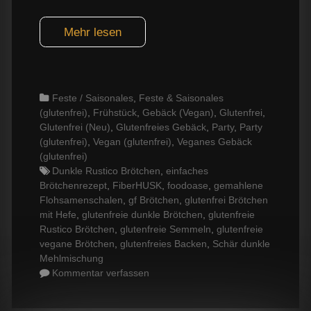
Mehr lesen
Categories
Feste / Saisonales
,
Feste & Saisonales
(glutenfrei)
,
Frühstück
,
Gebäck (Vegan)
,
Glutenfrei
,
Glutenfrei (Neu)
,
Glutenfreies Gebäck
,
Party
,
Party
(glutenfrei)
,
Vegan (glutenfrei)
,
Veganes Gebäck
(glutenfrei)
Tags
Dunkle Rustico Brötchen
,
einfaches
Brötchenrezept
,
FiberHUSK
,
foodoase
,
gemahlene
Flohsamenschalen
,
gf Brötchen
,
glutenfrei Brötchen
mit Hefe
,
glutenfreie dunkle Brötchen
,
glutenfreie
Rustico Brötchen
,
glutenfreie Semmeln
,
glutenfreie
vegane Brötchen
,
glutenfreies Backen
,
Schär dunkle
Mehlmischung
Kommentar verfassen