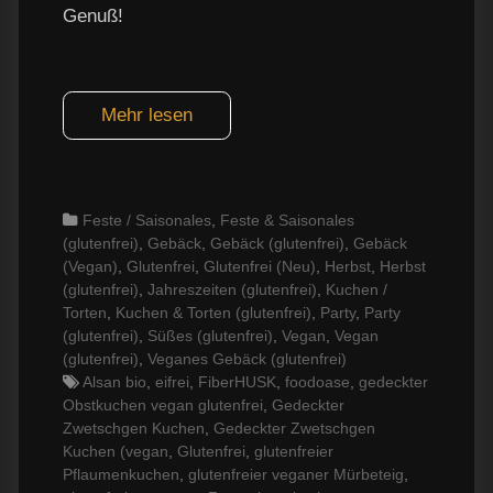
Genuß!
Mehr lesen
Categories
Feste / Saisonales
,
Feste & Saisonales
(glutenfrei)
,
Gebäck
,
Gebäck (glutenfrei)
,
Gebäck
(Vegan)
,
Glutenfrei
,
Glutenfrei (Neu)
,
Herbst
,
Herbst
(glutenfrei)
,
Jahreszeiten (glutenfrei)
,
Kuchen /
Torten
,
Kuchen & Torten (glutenfrei)
,
Party
,
Party
(glutenfrei)
,
Süßes (glutenfrei)
,
Vegan
,
Vegan
(glutenfrei)
,
Veganes Gebäck (glutenfrei)
Tags
Alsan bio
,
eifrei
,
FiberHUSK
,
foodoase
,
gedeckter
Obstkuchen vegan glutenfrei
,
Gedeckter
Zwetschgen Kuchen
,
Gedeckter Zwetschgen
Kuchen (vegan
,
Glutenfrei
,
glutenfreier
Pflaumenkuchen
,
glutenfreier veganer Mürbeteig
,