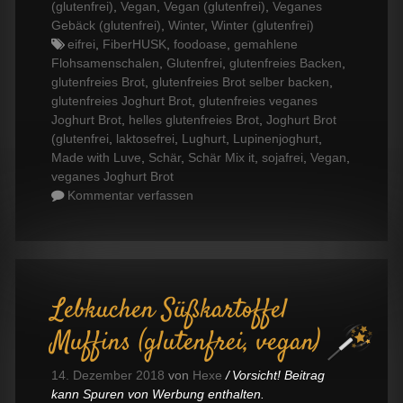
(glutenfrei)
,
Vegan
,
Vegan (glutenfrei)
,
Veganes
Gebäck (glutenfrei)
,
Winter
,
Winter (glutenfrei)
Tags
eifrei
,
FiberHUSK
,
foodoase
,
gemahlene
Flohsamenschalen
,
Glutenfrei
,
glutenfreies Backen
,
glutenfreies Brot
,
glutenfreies Brot selber backen
,
glutenfreies Joghurt Brot
,
glutenfreies veganes
Joghurt Brot
,
helles glutenfreies Brot
,
Joghurt Brot
(glutenfrei
,
laktosefrei
,
Lughurt
,
Lupinenjoghurt
,
Made with Luve
,
Schär
,
Schär Mix it
,
sojafrei
,
Vegan
,
veganes Joghurt Brot
Kommentar verfassen
Lebkuchen Süßkartoffel
Muffins (glutenfrei, vegan)
14. Dezember 2018
von
Hexe
Vorsicht! Beitrag
kann Spuren von Werbung enthalten.