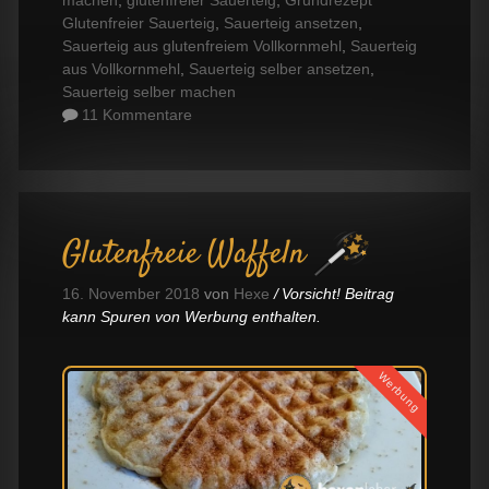
machen
,
glutenfreier Sauerteig
,
Grundrezept
Glutenfreier Sauerteig
,
Sauerteig ansetzen
,
Sauerteig aus glutenfreiem Vollkornmehl
,
Sauerteig
aus Vollkornmehl
,
Sauerteig selber ansetzen
,
Sauerteig selber machen
11 Kommentare
Glutenfreie Waffeln
16. November 2018
von
Hexe
Vorsicht! Beitrag
kann Spuren von Werbung enthalten.
Werbung