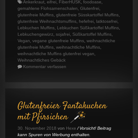
Tags
Ankerkraut
,
eifrei
,
FiberHUSK
,
foodoase
,
gemahlene Flohsamenschalen
,
Glutenfrei
,
glutenfreie Muffins
,
glutenfreie Süsskartoffel Muffins
,
glutenfreie Weihnachtsmuffins
,
hefefrei
,
latktosefrei
,
Lebkuchen Muffins
,
Lebkuchen Süßkartoffel Muffins
,
Lebkuchengewürz
,
sojafrei
,
Süßkartoffel Muffins
,
Vegan
,
vegane glutenfreie Muffins
,
weihnachtliche
glutenfreie Muffins
,
weihnachtliche Muffins
,
weihnachtliche Muffins glutenfrei vegan
,
Weihnachtliches Gebäck
Kommentar verfassen
Glutenfreier Fantakuchen
mit Pfirsichen
30. November 2018
von
Hexe
Vorsicht! Beitrag
kann Spuren von Werbung enthalten.