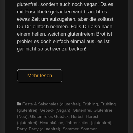
glutenfrei, sondern auch noch vegan! Da es
mit Frischhefe gebacken wird braucht es
etwas Zeit um aufzugehen, aber die solltest
Du Dir einfach nehmen. Falls Dir also nach
einem hellen, weichen glutenfreiem Brot ist
probier es doch einfach einmal aus, es ist
gar nicht so schwer zu backen!
Mehr lesen
Categories
Feste & Saisonales (glutenfrei)
,
Frühling
,
Frühling
(glutenfrei)
,
Gebäck (Vegan)
,
Glutenfrei
,
Glutenfrei
(Neu)
,
Glutenfreies Gebäck
,
Herbst
,
Herbst
(glutenfrei)
,
Hexenküche
,
Jahreszeiten (glutenfrei)
,
Party
,
Party (glutenfrei)
,
Sommer
,
Sommer