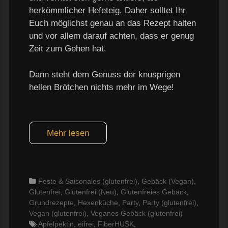
herkömmlicher Hefeteig. Daher solltet Ihr
Euch möglichst genau an das Rezept halten
und vor allem darauf achten, dass er genug
Zeit zum Gehen hat.
Dann steht dem Genuss der knusprigen
hellen Brötchen nichts mehr im Wege!
Mehr lesen
Categories
Feste & Saisonales (glutenfrei)
,
Gebäck (Vegan)
,
Glutenfrei
,
Glutenfrei (Neu)
,
Glutenfreies Gebäck
,
Grundrezepte
,
Hexenküche
,
Party
,
Party (glutenfrei)
,
Vegan (glutenfrei)
,
Veganes Gebäck (glutenfrei)
Tags
Apfelpektin
,
eifrei
,
FiberHUSK
,