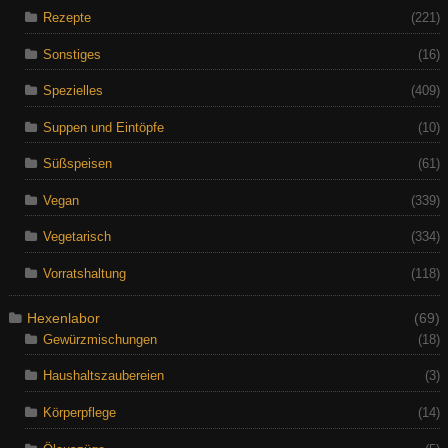
Rezepte
(221)
Sonstiges
(16)
Spezielles
(409)
Suppen und Eintöpfe
(10)
Süßspeisen
(61)
Vegan
(339)
Vegetarisch
(334)
Vorratshaltung
(118)
Hexenlabor
(69)
Gewürzmischungen
(18)
Haushaltszaubereien
(3)
Körperpflege
(14)