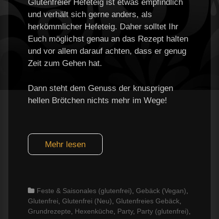
Glutenfreier Hefeteig ist etwas empfindlich
und verhält sich gerne anders, als
herkömmlicher Hefeteig. Daher solltet Ihr
Euch möglichst genau an das Rezept halten
und vor allem darauf achten, dass er genug
Zeit zum Gehen hat.
Dann steht dem Genuss der knusprigen
hellen Brötchen nichts mehr im Wege!
Mehr lesen
Categories
Feste & Saisonales (glutenfrei)
,
Gebäck (Vegan)
,
Glutenfrei
,
Glutenfrei (Neu)
,
Glutenfreies Gebäck
,
Grundrezepte
,
Hexenküche
,
Party
,
Party (glutenfrei)
,