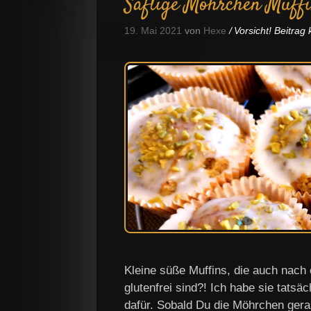
Saftige Möhrchen Muff
19. Mai 2021
von
Hexe
Vorsicht! Beitra
Kleine süße Muffins, die auch nach 
glutenfrei sind?! Ich habe sie tats
dafür. Sobald Du die Möhrchen geras