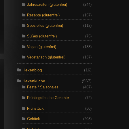
Jahreszeiten (glutenfrei)
(244)
Rezepte (glutenfrei)
(157)
Spezielles (glutenfrei)
(112)
Süßes (glutenfrei)
(75)
Vegan (glutenfrei)
(133)
Vegetarisch (glutenfrei)
(137)
Hexenblog
(16)
Hexenküche
(567)
Feste / Saisonales
(467)
Frühlingsfrische Gerichte
(72)
Frühstück
(50)
Gebäck
(208)