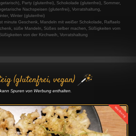
getarisch)
,
Party (glutenfrei)
,
Schokolade (glutenfrei)
,
Sommer
,
egetarische Nachspeisen (glutenfrei)
,
Vorratshaltung
,
nter
,
Winter (glutenfrei)
st minute Geschenk
,
Mandeln mit weißer Schokolade
,
Raffaelo
schenk
,
süße Mandeln
,
Süßes selber machen
,
Süßigkeiten vom
Süßigkeiten von der Kirchweih
,
Vorratshaltung
eig (glutenfrei, vegan)
g kann Spuren von Werbung enthalten.
Werbung