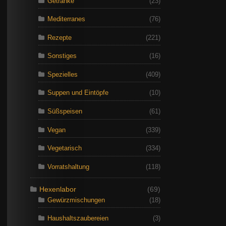
Getränke
(23)
Mediterranes
(76)
Rezepte
(221)
Sonstiges
(16)
Spezielles
(409)
Suppen und Eintöpfe
(10)
Süßspeisen
(61)
Vegan
(339)
Vegetarisch
(334)
Vorratshaltung
(118)
Hexenlabor
(69)
Gewürzmischungen
(18)
Haushaltszaubereien
(3)