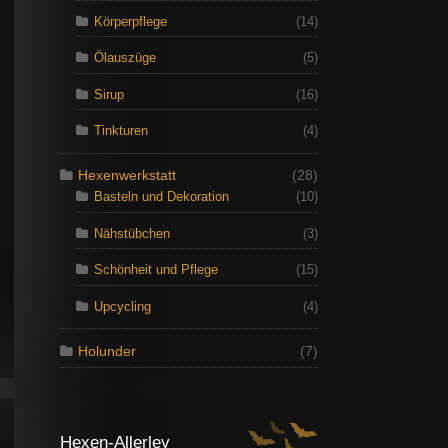
Körperpflege
(14)
Ölauszüge
(5)
Sirup
(16)
Tinkturen
(4)
Hexenwerkstatt
(28)
Basteln und Dekoration
(10)
Nähstübchen
(3)
Schönheit und Pflege
(15)
Upcycling
(4)
Holunder
(7)
Hexen-Allerley