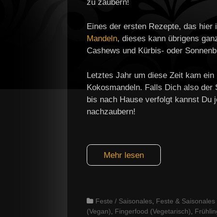
zu zaubern!
Eines der ersten Rezepte, das hie
Mandeln
, dieses kann übrigens gan
Cashews und Kürbis- oder Sonnenb
Letztes Jahr um diese Zeit kam ein
Kokosmandeln. Falls Dich also de
bis nach Hause verfolgt kannst Du j
nachzaubern!
Mehr lesen
Categories
Feste / Saisonales
,
Feste & Saisonales (
(Vegan)
,
Fingerfood (Vegetarisch)
,
Frühlin