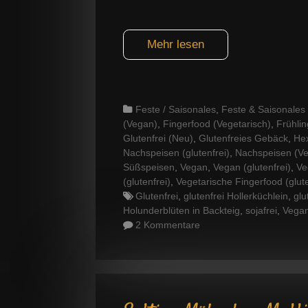
Mehr lesen
Categories
Feste / Saisonales
,
Feste & Saisonales (
(Vegan)
,
Fingerfood (Vegetarisch)
,
Frühlin
Glutenfrei (Neu)
,
Glutenfreies Gebäck
,
He
Nachspeisen (glutenfrei)
,
Nachspeisen (V
Süßspeisen
,
Vegan
,
Vegan (glutenfrei)
,
Ve
(glutenfrei)
,
Vegetarische Fingerfood (glute
Tags
Glutenfrei
,
glutenfrei Hollerküchlein
,
glu
Holunderblüten in Backteig
,
sojafrei
,
Vega
2 Kommentare