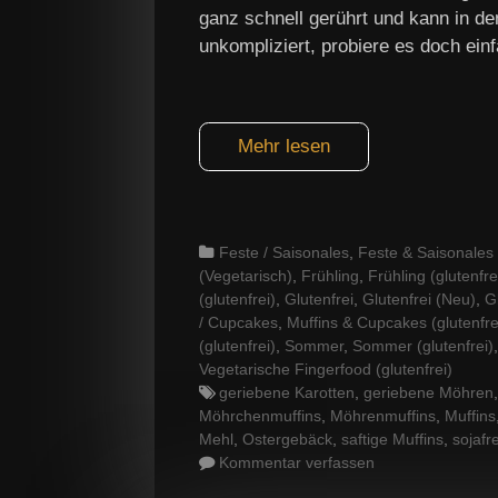
ganz schnell gerührt und kann in de
unkompliziert, probiere es doch ein
Mehr lesen
Categories
Feste / Saisonales
,
Feste & Saisonales (
(Vegetarisch)
,
Frühling
,
Frühling (glutenfre
(glutenfrei)
,
Glutenfrei
,
Glutenfrei (Neu)
,
G
/ Cupcakes
,
Muffins & Cupcakes (glutenfre
(glutenfrei)
,
Sommer
,
Sommer (glutenfrei)
Vegetarische Fingerfood (glutenfrei)
Tags
geriebene Karotten
,
geriebene Möhren
Möhrchenmuffins
,
Möhrenmuffins
,
Muffins
Mehl
,
Ostergebäck
,
saftige Muffins
,
sojafre
Kommentar verfassen