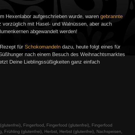
r im Hexenlabor aufgeschrieben wurde, waren
gebrannte
z vorzüglich mit Hasel- und Walnüssen, aber auch
lumenkernen abgewandelt werden!
 Rezept für
Schokomandeln
dazu, heute folgt eines für
r Süßhunger nach einem Besuch des Weihnachtsmarktes
etzt Deine Lieblingssüßigkeiten ganz einfach
glutenfrei)
,
Fingerfood
,
Fingerfood (glutenfrei)
,
Fingerfood
g
,
Frühling (glutenfrei)
,
Herbst
,
Herbst (glutenfrei)
,
Nachspeisen
,