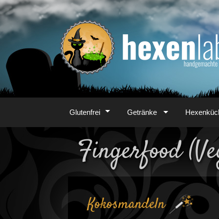
Zum
Inhalt
Glutenfrei
Getränke
Hexenküc
Fingerfood (Ve
Kokosmandeln