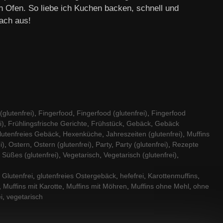
n Ofen. So liebe ich Kuchen backen, schnell und
fach aus!
glutenfrei)
,
Fingerfood
,
Fingerfood (glutenfrei)
,
Fingerfood
i)
,
Frühlingsfrische Gerichte
,
Frühstück
,
Gebäck
,
Gebäck
lutenfreies Gebäck
,
Hexenküche
,
Jahreszeiten (glutenfrei)
,
Muffins
i)
,
Ostern
,
Ostern (glutenfrei)
,
Party
,
Party (glutenfrei)
,
Rezepte
,
Süßes (glutenfrei)
,
Vegetarisch
,
Vegetarisch (glutenfrei)
,
,
Glutenfrei
,
glutenfreies Ostergebäck
,
hefefrei
,
Karottenmuffins
,
,
Muffins mit Karotte
,
Muffins mit Möhren
,
Muffins ohne Mehl
,
ohne
i
,
vegetarisch