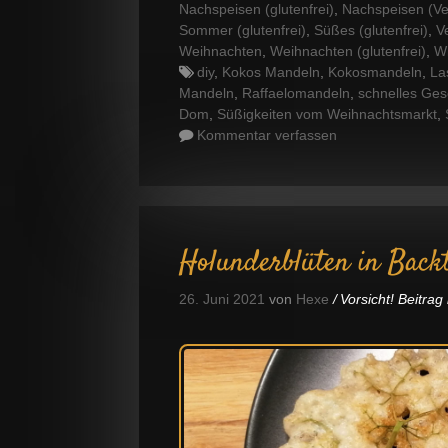
Nachspeisen (glutenfrei)
,
Nachspeisen (Ve
Sommer (glutenfrei)
,
Süßes (glutenfrei)
,
V
Weihnachten
,
Weihnachten (glutenfrei)
,
Wi
Tags
diy
,
Kokos Mandeln
,
Kokosmandeln
,
La
Mandeln
,
Raffaelomandeln
,
schnelles Ge
Dom
,
Süßigkeiten vom Weihnachtsmarkt
,
Kommentar verfassen
Holunderblüten in Backt
26. Juni 2021
von
Hexe
Vorsicht! Beitra