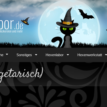
he
Sonstiges
Hexenlabor
Hexenwerkstatt
getarisch)