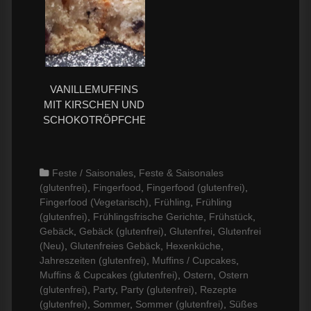
VANILLEMUFFINS
MIT KIRSCHEN UND
SCHOKOTRÖPFCHEN
Categories
Feste / Saisonales
,
Feste & Saisonales
(glutenfrei)
,
Fingerfood
,
Fingerfood (glutenfrei)
,
Fingerfood (Vegetarisch)
,
Frühling
,
Frühling
(glutenfrei)
,
Frühlingsfrische Gerichte
,
Frühstück
,
Gebäck
,
Gebäck (glutenfrei)
,
Glutenfrei
,
Glutenfrei
(Neu)
,
Glutenfreies Gebäck
,
Hexenküche
,
Jahreszeiten (glutenfrei)
,
Muffins / Cupcakes
,
Muffins & Cupcakes (glutenfrei)
,
Ostern
,
Ostern
(glutenfrei)
,
Party
,
Party (glutenfrei)
,
Rezepte
(glutenfrei)
,
Sommer
,
Sommer (glutenfrei)
,
Süßes