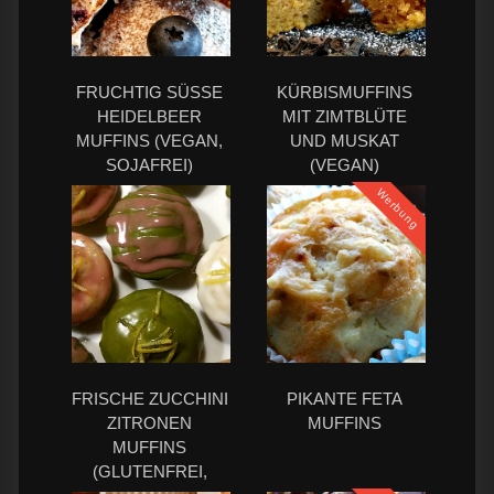
FRUCHTIG SÜSSE H
KÜRBISMUFFINS
EIDELBEER M
MIT ZIMTBLÜTE
UFFINS (VEGAN, S
UND MUSKAT
OJAFREI)
(VEGAN)
Werbung
FRISCHE ZUCCHINI
PIKANTE FETA
ZITRONEN
MUFFINS
MUFFINS
(GLUTENFREI,