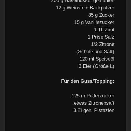
200 g Haselnüsse, gemahlen
12 g Weinstein Backpulver
85 g Zucker
15 g Vanillezucker
1 TL Zimt
1 Prise Salz
1/2 Zitrone
(Schale und Saft)
120 ml Speiseöl
3 Eier (Größe L)
Für den Guss/Topping:
125 m Puderzucker
etwas Zitronensaft
3 El geh. Pistazien