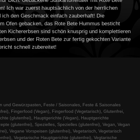
g für Dich: Gebackene Süßkartoffeltaler mit Rote Bete
n! Ich war zuerst hauptsächlich von der herrlichen
d ich den Geschmack einfach zauberhaft! Die
 im Ofen gebacken, das Rote Bete Hummus besticht
erten Kichererbsen sind schön knusprig und komplettieren
erbsen und der Roten Bete zur fertig gekochten Variante
ericht schnell zubereitet!
en und Gewürzpasten
,
Feste / Saisonales
,
Feste & Saisonales
frei)
,
Fingerfood (Vegan)
,
Fingerfood (Vegetarisch)
,
Glutenfrei
,
chte (glutenfrei)
,
Hauptgerichte (Vegan)
,
Hauptgerichte
epte (glutenfrei)
,
Spezielles
,
Spezielles (glutenfrei)
,
Vegan
,
Vegan
rei)
,
Vegane Vorspeisen (glutenfrei)
,
Vegetarisch
,
Vegetarisch
nfrei)
,
Vegetarische Hauptgerichte (glutenfrei)
,
Vegtarische