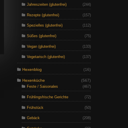
Jahreszeiten (glutenfrei)
(244)
Rezepte (glutenfrei)
(157)
Spezielles (glutenfrei)
(112)
Süßes (glutenfrei)
(75)
Vegan (glutenfrei)
(133)
Vegetarisch (glutenfrei)
(137)
Hexenblog
(16)
Hexenküche
(567)
Feste / Saisonales
(467)
Frühlingsfrische Gerichte
(72)
Frühstück
(50)
Gebäck
(208)