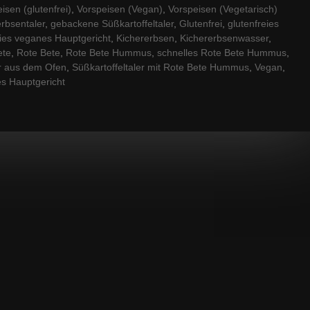
isen (glutenfrei)
,
Vorspeisen (Vegan)
,
Vorspeisen (Vegetarisch)
rerbsentaler
,
gebackene Süßkartoffeltaler
,
Glutenfrei
,
glutenfreies
eies veganes Hauptgericht
,
Kichererbsen
,
Kichererbsenwasser
,
ete
,
Rote Bete
,
Rote Bete Hummus
,
schnelles Rote Bete Hummus
,
er aus dem Ofen
,
Süßkartoffeltaler mit Rote Bete Hummus
,
Vegan
,
s Hauptgericht