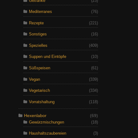
Getränke
(23)
Mediterranes
(76)
Rezepte
(221)
Sonstiges
(16)
Spezielles
(409)
Suppen und Eintöpfe
(10)
Süßspeisen
(61)
Vegan
(339)
Vegetarisch
(334)
Vorratshaltung
(118)
Hexenlabor
(69)
Gewürzmischungen
(18)
Haushaltszaubereien
(3)