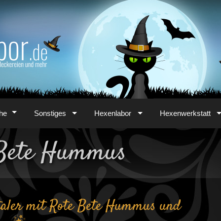
he
Sonstiges
Hexenlabor
Hexenwerkstatt
e Bete Hummus
ltaler mit Rote Bete Hummus und