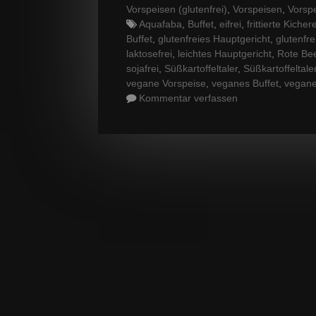
Vorspeisen (glutenfrei)
,
Vorspeisen
,
Vorspe
Tags
Aquafaba
,
Buffet
,
eifrei
,
frittierte Kiche
Buffet
,
glutenfreies Hauptgericht
,
glutenfr
laktosefrei
,
leichtes Hauptgericht
,
Rote Be
sojafrei
,
Süßkartoffeltaler
,
Süßkartoffeltal
vegane Vorspeise
,
veganes Buffet
,
vegane
Kommentar verfassen