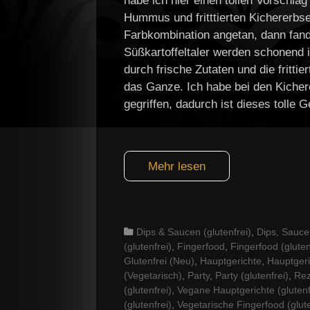
habe ich hier einen tollen Vorschla
Hummus und fritttierten Kichererbse
Farbkombination angetan, dann fan
Süßkartoffeltaler werden schonend
durch frische Zutaten und die fritti
das Ganze. Ich habe bei den Kicher
gegriffen, dadurch ist dieses tolle G
Mehr lesen
Categories
Dips & Saucen (glutenfrei)
,
Dips, Sauc
(glutenfrei)
,
Fingerfood
,
Fingerfood (gluten
Glutenfrei (Neu)
,
Hauptgerichte
,
Hauptgeri
(Vegetarisch)
,
Party
,
Party (glutenfrei)
,
Rez
(glutenfrei)
,
Vegane Hauptgerichte (glutenf
(glutenfrei)
,
Vegetarische Fingerfood (glute