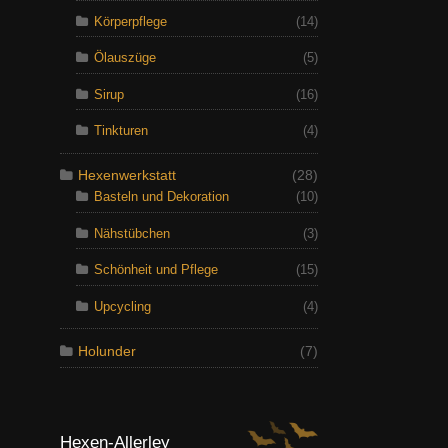
Körperpflege
(14)
Ölauszüge
(5)
Sirup
(16)
Tinkturen
(4)
Hexenwerkstatt
(28)
Basteln und Dekoration
(10)
Nähstübchen
(3)
Schönheit und Pflege
(15)
Upcycling
(4)
Holunder
(7)
Hexen-Allerley