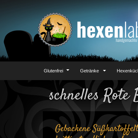
Zum
Inhalt
Glutenfrei
Getränke
Hexenküc
schnelles Rot
Gebackene Süßkartoffe