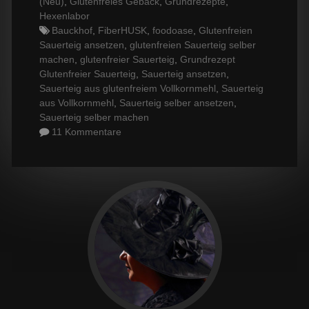
(Neu)
,
Glutenfreies Gebäck
,
Grundrezepte
,
Hexenlabor
Tags
Bauckhof
,
FiberHUSK
,
foodoase
,
Glutenfreien
Sauerteig ansetzen
,
glutenfreien Sauerteig selber
machen
,
glutenfreier Sauerteig
,
Grundrezept
Glutenfreier Sauerteig
,
Sauerteig ansetzen
,
Sauerteig aus glutenfreiem Vollkornmehl
,
Sauerteig
aus Vollkornmehl
,
Sauerteig selber ansetzen
,
Sauerteig selber machen
11 Kommentare