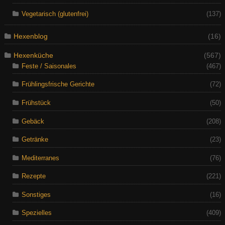
Vegetarisch (glutenfrei)
(137)
Hexenblog
(16)
Hexenküche
(567)
Feste / Saisonales
(467)
Frühlingsfrische Gerichte
(72)
Frühstück
(50)
Gebäck
(208)
Getränke
(23)
Mediterranes
(76)
Rezepte
(221)
Sonstiges
(16)
Spezielles
(409)