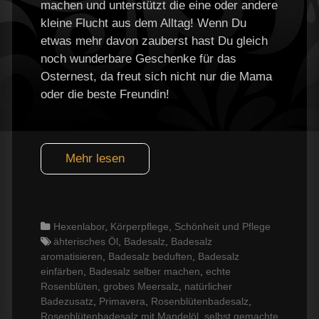
machen und unterstützt die eine oder andere
kleine Flucht aus dem Alltag! Wenn Du
etwas mehr davon zauberst hast Du gleich
noch wunderbare Geschenke für das
Osternest, da freut sich nicht nur die Mama
oder die beste Freundin!
Mehr lesen
Categories
Hexenlabor
,
Körperpflege
,
Schönheit und Pflege
Tags
ähterisches Öl
,
Badesalz
,
Badesalz
aromatisieren
,
Badesalz beduften
,
Badesalz
einfärben
,
Badesalz selber machen
,
echte
Rosenblüten
,
grobes Meersalz
,
natürlicher
Badezusatz
,
Primavera
,
Rosenblütenbadesalz
,
Rosenblütenbadesalz mit Mandelöl
,
selbst gemachte