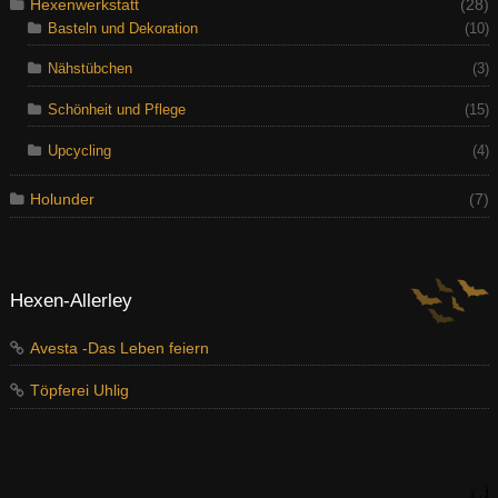
Hexenwerkstatt
(28)
Basteln und Dekoration
(10)
Nähstübchen
(3)
Schönheit und Pflege
(15)
Upcycling
(4)
Holunder
(7)
Hexen-Allerley
Avesta -Das Leben feiern
Töpferei Uhlig