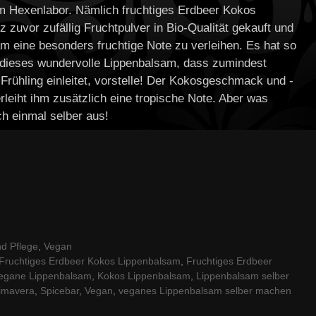
m Hexenlabor. Nämlich fruchtiges Erdbeer Kokos
 zuvor zufällig Fruchtpulver in Bio-Qualität gekauft und
am eine besonders fruchtige Note zu verleihen. Es hat so
t dieses wundervolle Lippenbalsam, dass zumindest
Frühling einleitet, vorstelle! Der Kokosgeschmack und -
leiht ihm zusätzlich eine tropische Note. Aber was
ch einmal selber aus!
d Pflege
,
Vegan
Fruchtiges Erdbeer Kokos Lippenbalsam
,
Fruchtiges Erdbeer
vegane Lippenbalsam
,
Kokos Lippenbalsam
,
Lippenbalsam selber
imavera
,
Spicebar
,
Vegan
,
veganes Lippenbalsam selber machen