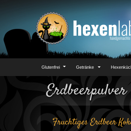
Zum
Inhalt
Glutenfrei
Getränke
Hexenküc
Erdbeerpulver
Fruchtiges Erdbeer Kok