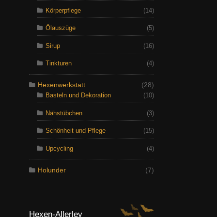
Körperpflege
(14)
Ölauszüge
(5)
Sirup
(16)
Tinkturen
(4)
Hexenwerkstatt
(28)
Basteln und Dekoration
(10)
Nähstübchen
(3)
Schönheit und Pflege
(15)
Upcycling
(4)
Holunder
(7)
Hexen-Allerley