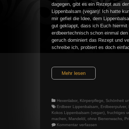
dagegen, gibt es ein Rezept aus de
Lippenbalsam (vegan)! Ich hatte kurz
mir gefiel die Idee, dem Lippenbals
gut geklappt, dass ich Euch hiermi
erdbeertechnisch schon einmal den 
geruch dominiert das Rezept und ver
schreibe ich, probiert es doch einfa
Mehr lesen
Categories
Hexenlabor
,
Körperpflege
,
Schönheit un
Tags
Erdbeer Lippenbalsam
,
Erdbeerpulver
,
Kokos Lippenbalsam (vegan)
,
fruchtiges 
machen
,
Mandelöl
,
ohne Bienenwachs
,
Pr
Kommentar verfassen