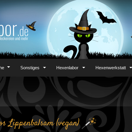
he
Sonstiges
Hexenlabor
Hexenwerkstatt
os Lippenbalsam (vegan)