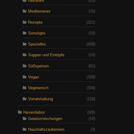
Getränke
(23)
Mediterranes
(76)
Rezepte
(221)
Sonstiges
(16)
Spezielles
(409)
Suppen und Eintöpfe
(10)
Süßspeisen
(61)
Vegan
(339)
Vegetarisch
(334)
Vorratshaltung
(118)
Hexenlabor
(69)
Gewürzmischungen
(18)
Haushaltszaubereien
(3)