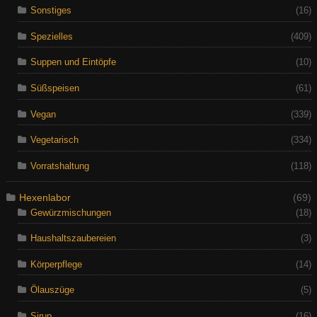
Sonstiges
(16)
Spezielles
(409)
Suppen und Eintöpfe
(10)
Süßspeisen
(61)
Vegan
(339)
Vegetarisch
(334)
Vorratshaltung
(118)
Hexenlabor
(69)
Gewürzmischungen
(18)
Haushaltszaubereien
(3)
Körperpflege
(14)
Ölauszüge
(5)
Sirup
(16)