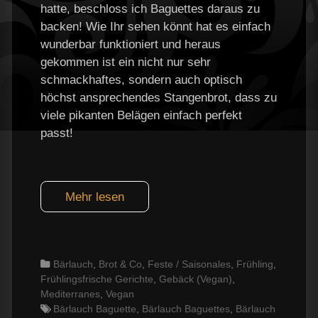
hatte, beschloss ich Baguettes daraus zu
backen! Wie Ihr sehen könnt hat es einfach
wunderbar funktioniert und heraus
gekommen ist ein nicht nur sehr
schmackhaftes, sondern auch optisch
höchst ansprechendes Stangenbrot, dass zu
viele pikanten Belägen einfach perfekt
passt!
Mehr lesen
Categories
Bärlauch
,
Brot & Co
,
Feste / Saisonales
,
Frühling
,
Frühlingsfrische Gerichte
,
Gebäck (Vegan)
,
Mediterranes
,
Vegan
Tags
Bärlauch Baguette
,
Bärlauch Baguettes
,
Bärlauch