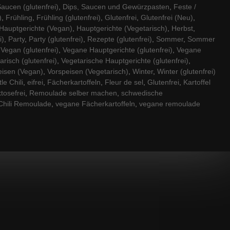
aucen (glutenfrei)
,
Dips, Saucen und Gewürzpasten
,
Feste /
)
,
Frühling
,
Frühling (glutenfrei)
,
Glutenfrei
,
Glutenfrei (Neu)
,
Hauptgerichte (Vegan)
,
Hauptgerichte (Vegetarisch)
,
Herbst
,
i)
,
Party
,
Party (glutenfrei)
,
Rezepte (glutenfrei)
,
Sommer
,
Sommer
,
Vegan (glutenfrei)
,
Vegane Hauptgerichte (glutenfrei)
,
Vegane
arisch (glutenfrei)
,
Vegetarische Hauptgerichte (glutenfrei)
,
eisen (Vegan)
,
Vorspeisen (Vegetarisch)
,
Winter
,
Winter (glutenfrei)
le Chili
,
eifrei
,
Fächerkartoffeln
,
Fleur de sel
,
Glutenfrei
,
Kartoffel
ktosefrei
,
Remoulade selber machen
,
schwedische
Chili Remoulade
,
vegane Fächerkartoffeln
,
vegane remoulade