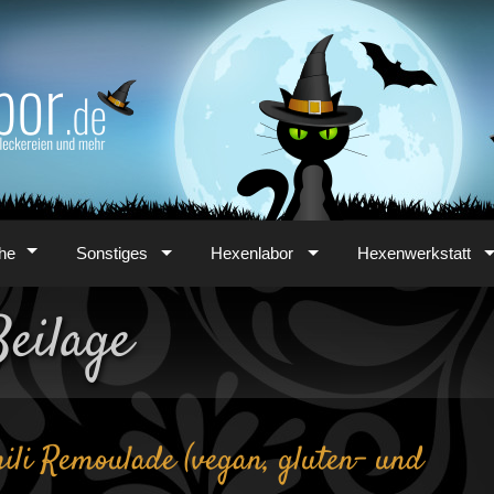
he
Sonstiges
Hexenlabor
Hexenwerkstatt
Beilage
ili Remoulade (vegan, gluten- und