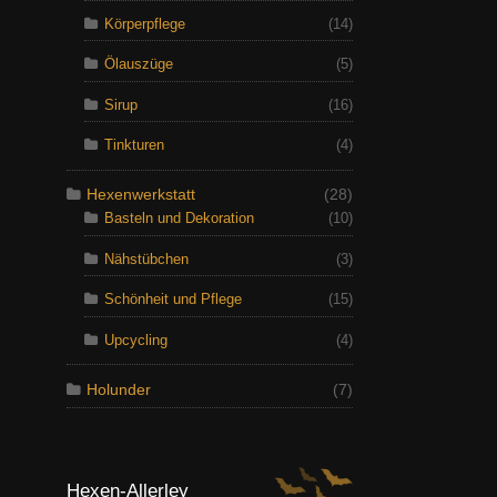
Körperpflege
(14)
Ölauszüge
(5)
Sirup
(16)
Tinkturen
(4)
Hexenwerkstatt
(28)
Basteln und Dekoration
(10)
Nähstübchen
(3)
Schönheit und Pflege
(15)
Upcycling
(4)
Holunder
(7)
Hexen-Allerley