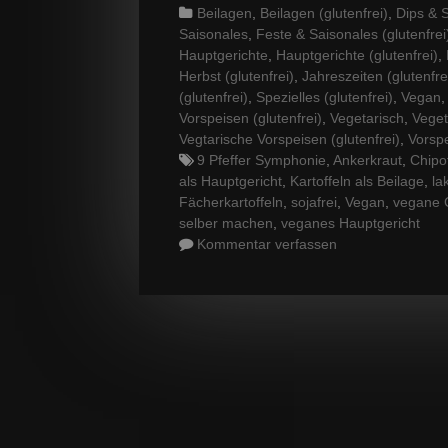
Categories
Beilagen
,
Beilagen (glutenfrei)
,
Dips & S
Saisonales
,
Feste & Saisonales (glutenfrei
Hauptgerichte
,
Hauptgerichte (glutenfrei)
,
Herbst (glutenfrei)
,
Jahreszeiten (glutenfre
(glutenfrei)
,
Spezielles (glutenfrei)
,
Vegan
Vorspeisen (glutenfrei)
,
Vegetarisch
,
Veget
Vegtarische Vorspeisen (glutenfrei)
,
Vorsp
Tags
9 Pfeffer Symphonie
,
Ankerkraut
,
Chipot
als Hauptgericht
,
Kartoffeln als Beilage
,
la
Fächerkartoffeln
,
sojafrei
,
Vegan
,
vegane 
selber machen
,
veganes Hauptgericht
Kommentar verfassen