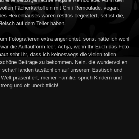
und eine selbstgemachte vegane Remoulade. Ab in den
vollen Fächerkartoffeln mit Chili Remoulade, vegan,
 des Hexenhauses waren restlos begeistert, selbst die,
Fleisch auf dem Teller haben.
um Fotografieren extra angerichtet, sonst hätte ich wohl
ar die Auflaufform leer. Achja, wenn Ihr Euch das Foto
aut seht Ihr, dass ich keineswegs die vielen tollen
 schöne Beiträge zu bekommen. Nein, die wundervollen
r scharf landen tatsächlich auf unserem Esstisch und
Welt präsentiert, meiner Familie, sprich Kindern und
treng und oft unerbittlich!