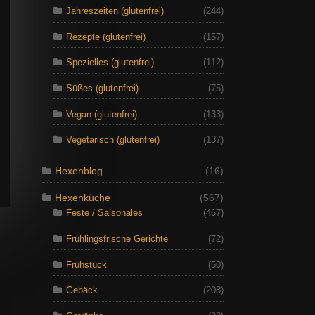
Jahreszeiten (glutenfrei)
(244)
Rezepte (glutenfrei)
(157)
Spezielles (glutenfrei)
(112)
Süßes (glutenfrei)
(75)
Vegan (glutenfrei)
(133)
Vegetarisch (glutenfrei)
(137)
Hexenblog
(16)
Hexenküche
(567)
Feste / Saisonales
(467)
Frühlingsfrische Gerichte
(72)
Frühstück
(50)
Gebäck
(208)