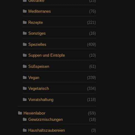
Getränke
(23)
Mediterranes
(76)
Rezepte
(221)
Sonstiges
(16)
Spezielles
(409)
Suppen und Eintöpfe
(10)
Süßspeisen
(61)
Vegan
(339)
Vegetarisch
(334)
Vorratshaltung
(118)
Hexenlabor
(69)
Gewürzmischungen
(18)
Haushaltszaubereien
(3)