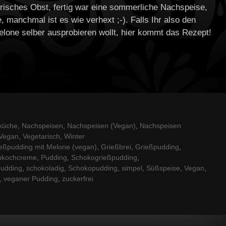
risches Obst, fertig war eine sommerliche Nachspeise,
e, manchmal ist es wie verhext ;-). Falls Ihr also den
one selber ausprobieren wollt, hier kommt das Rezept!
küche
,
Nachspeisen
,
Nachspeisen (Vegan)
,
Nachspeisen
Vegan
,
Vegetarisch
,
Winter
eßpudding mit Melone (vegan)
,
Grießbrei
,
Grießpudding
,
nkochcreme
,
Pudding
,
Schokogrießpudding
,
pudding
,
schokoladig
,
Schokopudding
,
simpel
,
Süßspeise
,
Vegan
,
,
veganer Pudding
,
zuckerfrei