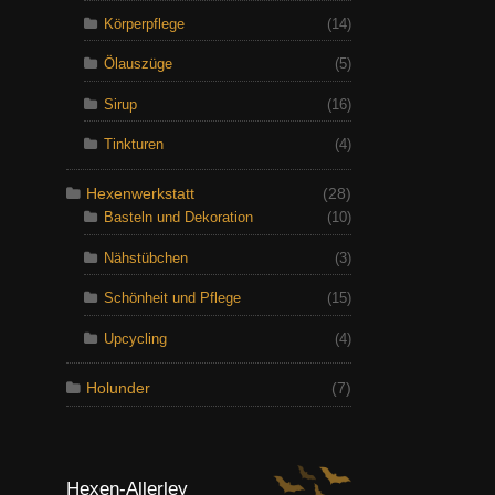
Körperpflege
(14)
Ölauszüge
(5)
Sirup
(16)
Tinkturen
(4)
Hexenwerkstatt
(28)
Basteln und Dekoration
(10)
Nähstübchen
(3)
Schönheit und Pflege
(15)
Upcycling
(4)
Holunder
(7)
Hexen-Allerley