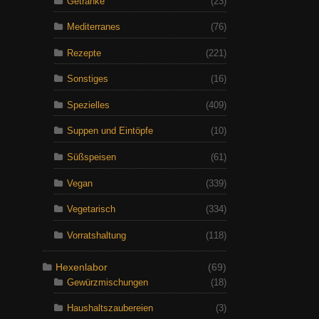
Getränke
(23)
Mediterranes
(76)
Rezepte
(221)
Sonstiges
(16)
Spezielles
(409)
Suppen und Eintöpfe
(10)
Süßspeisen
(61)
Vegan
(339)
Vegetarisch
(334)
Vorratshaltung
(118)
Hexenlabor
(69)
Gewürzmischungen
(18)
Haushaltszaubereien
(3)