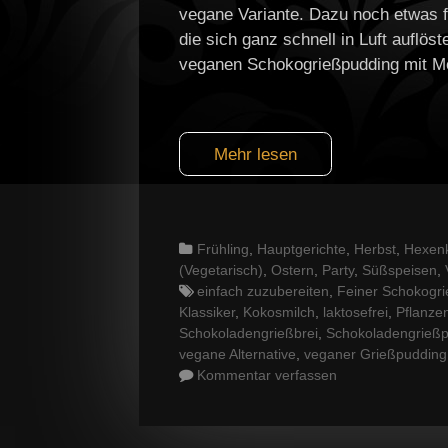
vegane Variante. Dazu noch etwas f
die sich ganz schnell in Luft auflöst
veganen Schokogrießpudding mit Mel
Mehr lesen
Categories
Frühling
,
Hauptgerichte
,
Herbst
,
Hexen
(Vegetarisch)
,
Ostern
,
Party
,
Süßspeisen
,
Tags
einfach zuzubereiten
,
Feiner Schokogri
Klassiker
,
Kokosmilch
,
laktosefrei
,
Pflanze
Schokoladengrießbrei
,
Schokoladengrieß
vegane Alternative
,
veganer Grießpudding
Kommentar verfassen