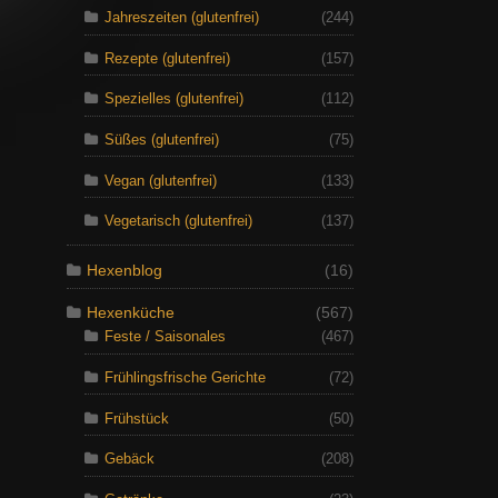
Jahreszeiten (glutenfrei)
(244)
Rezepte (glutenfrei)
(157)
Spezielles (glutenfrei)
(112)
Süßes (glutenfrei)
(75)
Vegan (glutenfrei)
(133)
Vegetarisch (glutenfrei)
(137)
Hexenblog
(16)
Hexenküche
(567)
Feste / Saisonales
(467)
Frühlingsfrische Gerichte
(72)
Frühstück
(50)
Gebäck
(208)