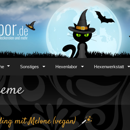
he
Sonstiges
Hexenlabor
Hexenwerkstatt
reme
ing mit Melone (vegan)