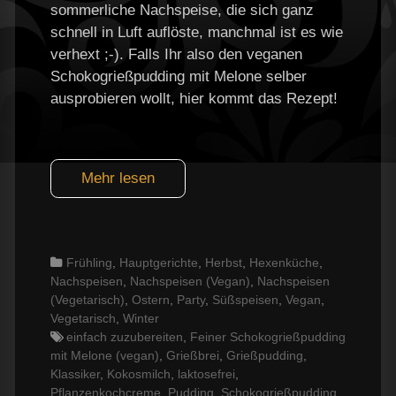
sommerliche Nachspeise, die sich ganz
schnell in Luft auflöste, manchmal ist es wie
verhext ;-). Falls Ihr also den veganen
Schokogrießpudding mit Melone selber
ausprobieren wollt, hier kommt das Rezept!
Mehr lesen
Categories
Frühling
,
Hauptgerichte
,
Herbst
,
Hexenküche
,
Nachspeisen
,
Nachspeisen (Vegan)
,
Nachspeisen
(Vegetarisch)
,
Ostern
,
Party
,
Süßspeisen
,
Vegan
,
Vegetarisch
,
Winter
Tags
einfach zuzubereiten
,
Feiner Schokogrießpudding
mit Melone (vegan)
,
Grießbrei
,
Grießpudding
,
Klassiker
,
Kokosmilch
,
laktosefrei
,
Pflanzenkochcreme
,
Pudding
,
Schokogrießpudding
,