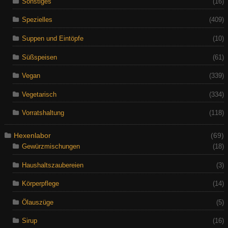
Sonstiges
(16)
Spezielles
(409)
Suppen und Eintöpfe
(10)
Süßspeisen
(61)
Vegan
(339)
Vegetarisch
(334)
Vorratshaltung
(118)
Hexenlabor
(69)
Gewürzmischungen
(18)
Haushaltszaubereien
(3)
Körperpflege
(14)
Ölauszüge
(5)
Sirup
(16)