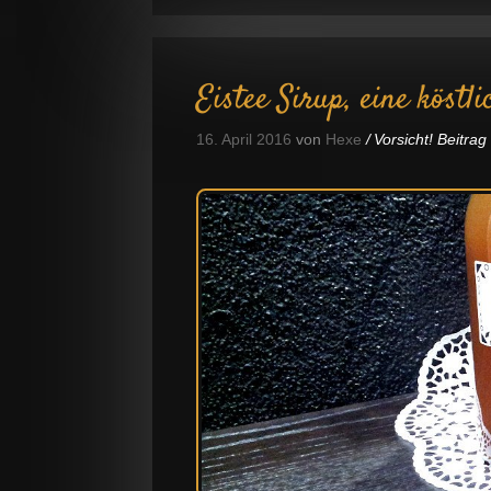
Eistee Sirup, eine köstl
16. April 2016
von
Hexe
Vorsicht! Beitra