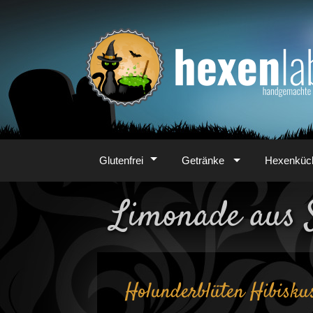
Zum
Inhalt
Glutenfrei
Getränke
Hexenküc
Limonade aus 
Holunderblüten Hibisku