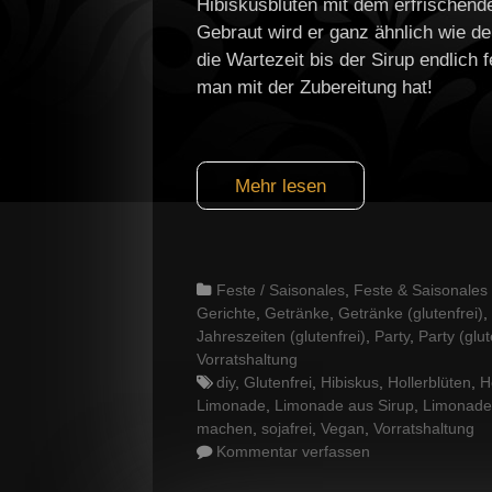
Hibiskusblüten mit dem erfrischend
Gebraut wird er ganz ähnlich wie de
die Wartezeit bis der Sirup endlich f
man mit der Zubereitung hat!
Mehr lesen
Categories
Feste / Saisonales
,
Feste & Saisonales (
Gerichte
,
Getränke
,
Getränke (glutenfrei)
,
Jahreszeiten (glutenfrei)
,
Party
,
Party (glut
Vorratshaltung
Tags
diy
,
Glutenfrei
,
Hibiskus
,
Hollerblüten
,
H
Limonade
,
Limonade aus Sirup
,
Limonade
machen
,
sojafrei
,
Vegan
,
Vorratshaltung
Kommentar verfassen