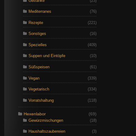
Getränke
(23)
Mediterranes
(76)
Rezepte
(221)
Sonstiges
(16)
Spezielles
(409)
Suppen und Eintöpfe
(10)
Süßspeisen
(61)
Vegan
(339)
Vegetarisch
(334)
Vorratshaltung
(118)
Hexenlabor
(69)
Gewürzmischungen
(18)
Haushaltszaubereien
(3)