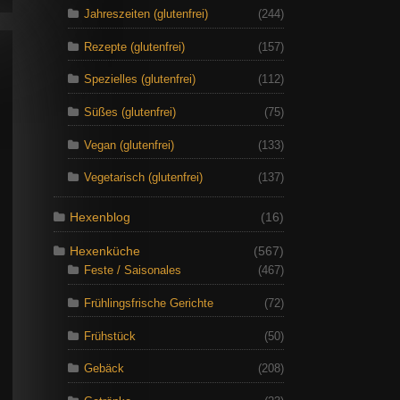
Jahreszeiten (glutenfrei)
(244)
Rezepte (glutenfrei)
(157)
Spezielles (glutenfrei)
(112)
Süßes (glutenfrei)
(75)
Vegan (glutenfrei)
(133)
Vegetarisch (glutenfrei)
(137)
Hexenblog
(16)
Hexenküche
(567)
Feste / Saisonales
(467)
Frühlingsfrische Gerichte
(72)
Frühstück
(50)
Gebäck
(208)