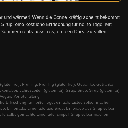
er und wärmer! Wenn die Sonne kräftig scheint bekommt
 Sirup, eine köstliche Erfrischung für heiße Tage. Mit
 Sommer nichts besseres, um den Durst zu stillen!
glutenfrei)
,
Frühling
,
Frühling (glutenfrei)
,
Getränke
,
Getränke
exenlabor
,
Jahreszeiten (glutenfrei)
,
Sirup
,
Sirup
,
Sirup (glutenfrei)
,
Vegan
,
Vorratshaltung
che Erfrischung für heiße Tage
,
einfach
,
Eistee selber machen
,
ive
,
Limonade
,
Limonade aus Sirup
,
Limonade aus Sirup selber
elle selbstgemachte Limonade
,
simpel
,
Sirup selber machen
,