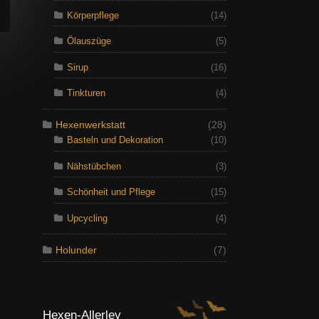
Körperpflege
(14)
Ölauszüge
(5)
Sirup
(16)
Tinkturen
(4)
Hexenwerkstatt
(28)
Basteln und Dekoration
(10)
Nähstübchen
(3)
Schönheit und Pflege
(15)
Upcycling
(4)
Holunder
(7)
Hexen-Allerley