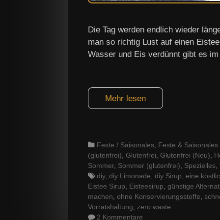
Die Tag werden endlich wieder läng
man so richtig Lust auf einen Eistee
Wasser und Eis verdünnt gibt es im
Mehr lesen
Categories
Feste / Saisonales
,
Feste & Saisonales (
(glutenfrei)
,
Glutenfrei
,
Glutenfrei (Neu)
,
H
Sommer
,
Sommer (glutenfrei)
,
Spezielles
,
Tags
diy
,
diy Limonade
,
diy Sirup
,
eine köstli
Eistee Sirup
,
Eisteesirup
,
günstige Alternat
machen
,
ohne Konservierungsstoffe
,
schn
Vorratshaltung
,
zero waste
2 Kommentare