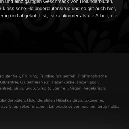
en und einzigartigen Geschmack von Holunderblüten.
r klassische Holunderblütensirup und so gilt auch hier,
ertig und abgekühlt ist, ist schlimmer als die Arbeit, die
glutenfrei)
,
Frühling
,
Frühling (glutenfrei)
,
Frühlingsfrische
Glutenfrei
,
Glutenfrei (Neu)
,
Hexenküche
,
Hexenlabor
,
enfrei)
,
Sirup
,
Sirup
,
Sirup (glutenfrei)
,
Vegan
,
Vegetarisch
,
olunderblüten
,
Holunderblüten Hibiskus Sirup
,
laktosefrei
,
 aus Sirup selber machen
,
Limonade selber machen
,
Sirup haltbar