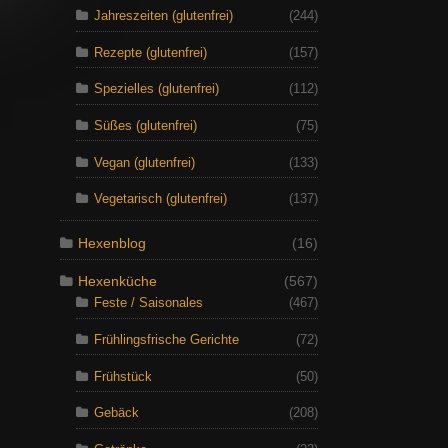
Jahreszeiten (glutenfrei)
(244)
Rezepte (glutenfrei)
(157)
Spezielles (glutenfrei)
(112)
Süßes (glutenfrei)
(75)
Vegan (glutenfrei)
(133)
Vegetarisch (glutenfrei)
(137)
Hexenblog
(16)
Hexenküche
(567)
Feste / Saisonales
(467)
Frühlingsfrische Gerichte
(72)
Frühstück
(50)
Gebäck
(208)