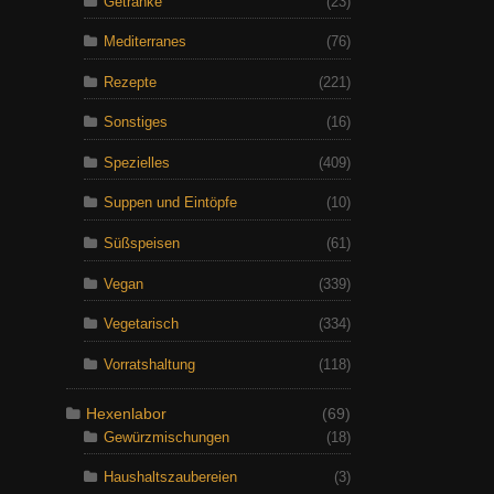
Getränke
(23)
Mediterranes
(76)
Rezepte
(221)
Sonstiges
(16)
Spezielles
(409)
Suppen und Eintöpfe
(10)
Süßspeisen
(61)
Vegan
(339)
Vegetarisch
(334)
Vorratshaltung
(118)
Hexenlabor
(69)
Gewürzmischungen
(18)
Haushaltszaubereien
(3)