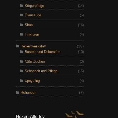
Körperpflege
(14)
Ölauszüge
(5)
Sirup
(16)
Tinkturen
(4)
Hexenwerkstatt
(28)
Basteln und Dekoration
(10)
Nähstübchen
(3)
Schönheit und Pflege
(15)
Upcycling
(4)
Holunder
(7)
Hexen-Allerley