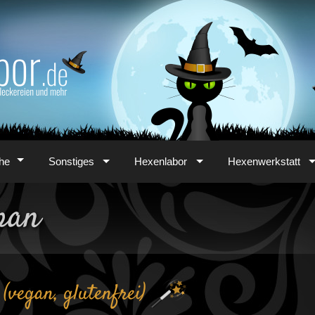
he
Sonstiges
Hexenlabor
Hexenwerkstatt
pan
vegan, glutenfrei)