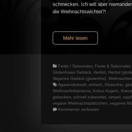
schmecken. Ich will aber niemanden 
die Weihnachtswichtel?!
Mehr lesen
Categories
Feste / Saisonales
,
Feste & Saisonales (
Glutenfreies Gebäck
,
Herbst
,
Herbst (glute
Veganes Gebäck (glutenfrei)
,
Weihnachte
Tags
Agavendicksaft
,
einfach
,
Glutenfrei
,
glu
Weihnachtsbäckerei
,
Kokos Kugeln
,
Kokos
gebacken
,
schnell zubereitet
,
simpel
,
sojaf
vegane Weihnachtsplätzchen
,
veganes Ma
Kommentar verfassen