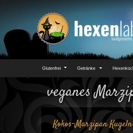
Zum
Inhalt
Glutenfrei
Getränke
Hexenküc
veganes Marzi
Kokos-Marzipan Kugeln (