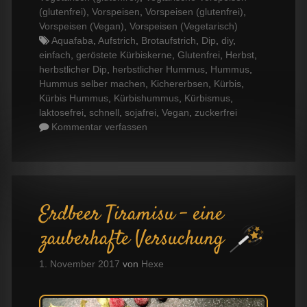
(glutenfrei)
,
Vorspeisen
,
Vorspeisen (glutenfrei)
,
Vorspeisen (Vegan)
,
Vorspeisen (Vegetarisch)
Tags
Aquafaba
,
Aufstrich
,
Brotaufstrich
,
Dip
,
diy
,
einfach
,
geröstete Kürbiskerne
,
Glutenfrei
,
Herbst
,
herbstlicher Dip
,
herbstlicher Hummus
,
Hummus
,
Hummus selber machen
,
Kichererbsen
,
Kürbis
,
Kürbis Hummus
,
Kürbishummus
,
Kürbismus
,
laktosefrei
,
schnell
,
sojafrei
,
Vegan
,
zuckerfrei
Kommentar verfassen
Erdbeer Tiramisu – eine
zauberhafte Versuchung
1. November 2017
von
Hexe