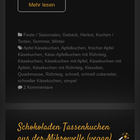
Mehr lesen
Categories
Feste / Saisonales
,
Gebäck
,
Herbst
,
Kuchen /
Torten
,
Sommer
,
Winter
Tags
Apfel Käsekuchen
,
Apfelkuchen
,
frischer Apfel
Käsekuchen
,
Käse-Apfelkuchen mit Rührteig
,
Käsekuchen
,
Käsekuchen mit Apfel
,
Käsekuchen mit
Äpfeln
,
Käsekuchen mit Rührteig
,
Klassiker
,
Quarkmasse
,
Rührteig
,
schnell
,
schnell zubereitet
,
schneller Käsekuchen
,
simpel
2 Kommentare
Schokoladen Tassenkuchen
aus der Mikrowelle (vegan)