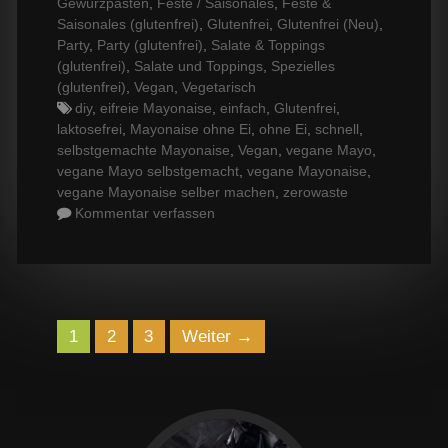
Gewürzpasten
,
Feste / Saisonales
,
Feste &
Saisonales (glutenfrei)
,
Glutenfrei
,
Glutenfrei (Neu)
,
Party
,
Party (glutenfrei)
,
Salate & Toppings
(glutenfrei)
,
Salate und Toppings
,
Spezielles
(glutenfrei)
,
Vegan
,
Vegetarisch
Tags
diy
,
eifreie Mayonaise
,
einfach
,
Glutenfrei
,
laktosefrei
,
Mayonaise ohne Ei
,
ohne Ei
,
schnell
,
selbstgemachte Mayonaise
,
Vegan
,
vegane Mayo
,
vegane Mayo selbstgemacht
,
vegane Mayonaise
,
vegane Mayonaise selber machen
,
zerowaste
Kommentar verfassen
Navigation
1
2
3
Weiter →
der
Beiträge