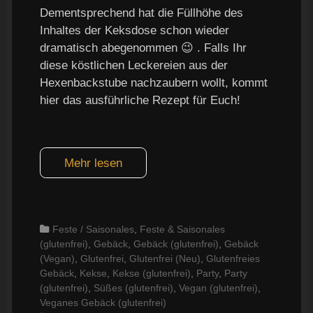
Dementsprechend hat die Füllhöhe des
Inhaltes der Keksdose schon wieder
dramatisch abegenommen 😉 . Falls Ihr
diese köstlichen Leckereien aus der
Hexenbackstube nachzaubern wollt, kommt
hier das ausführliche Rezept für Euch!
Mehr lesen
Categories
Feste / Saisonales
,
Feste & Saisonales
(glutenfrei)
,
Gebäck
,
Gebäck (glutenfrei)
,
Gebäck
(Vegan)
,
Glutenfrei
,
Glutenfrei (Neu)
,
Glutenfreies
Gebäck
,
Kekse
,
Kekse (glutenfrei)
,
Party
,
Party
(glutenfrei)
,
Süßes (glutenfrei)
,
Vegan (glutenfrei)
,
Veganes Gebäck (glutenfrei)