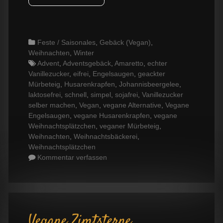
Categories
Feste / Saisonales
,
Gebäck (Vegan)
,
Weihnachten
,
Winter
Tags
Advent
,
Adventsgebäck
,
Amaretto
,
echter
Vanillezucker
,
eifrei
,
Engelsaugen
,
geackter
Mürbeteig
,
Husarenkrapfen
,
Johannisbeergelee
,
laktosefrei
,
schnell
,
simpel
,
sojafrei
,
Vanillezucker
selber machen
,
Vegan
,
vegane Alternative
,
Vegane
Engelsaugen
,
vegane Husarenkrapfen
,
vegane
Weihnachtsplätzchen
,
veganer Mürbeteig
,
Weihnachten
,
Weihnachtsbäckerei
,
Weihnachtsplätzchen
Kommentar verfassen
Vegane Zimtsterne