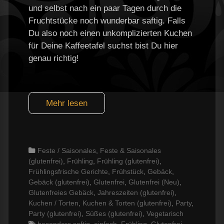
und selbst nach ein paar Tagen durch die
Fruchtstücke noch wunderbar saftig. Falls
Du also noch einen unkomplizierten Kuchen
für Deine Kaffeetafel suchst bist Du hier
genau richtig!
Mehr lesen
Categories
Feste / Saisonales
,
Feste & Saisonales
(glutenfrei)
,
Frühling
,
Frühling (glutenfrei)
,
Frühlingsfrische Gerichte
,
Frühstück
,
Gebäck
,
Gebäck (glutenfrei)
,
Glutenfrei
,
Glutenfrei (Neu)
,
Glutenfreies Gebäck
,
Jahreszeiten (glutenfrei)
,
Kuchen / Torten
,
Kuchen & Torten (glutenfrei)
,
Party
,
Party (glutenfrei)
,
Süßes (glutenfrei)
,
Vegetarisch
Tags