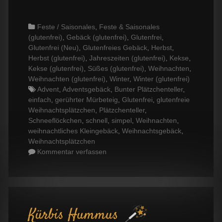
Categories
Feste / Saisonales
,
Feste & Saisonales
(glutenfrei)
,
Gebäck (glutenfrei)
,
Glutenfrei
,
Glutenfrei (Neu)
,
Glutenfreies Gebäck
,
Herbst
,
Herbst (glutenfrei)
,
Jahreszeiten (glutenfrei)
,
Kekse
,
Kekse (glutenfrei)
,
Süßes (glutenfrei)
,
Weihnachten
,
Weihnachten (glutenfrei)
,
Winter
,
Winter (glutenfrei)
Tags
Advent
,
Adventsgebäck
,
Bunter Plätzchenteller
,
einfach
,
gerührter Mürbeteig
,
Glutenfrei
,
glutenfreie
Weihnachtsplätzchen
,
Plätzchenteller
,
Schneeflöckchen
,
schnell
,
simpel
,
Weihnachten
,
weihnachtliches Kleingebäck
,
Weihnachtsgebäck
,
Weihnachtsplätzchen
Kommentar verfassen
Kürbis Hummus