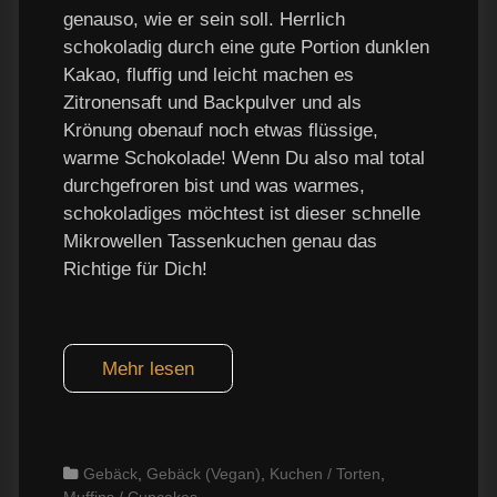
genauso, wie er sein soll. Herrlich
schokoladig durch eine gute Portion dunklen
Kakao, fluffig und leicht machen es
Zitronensaft und Backpulver und als
Krönung obenauf noch etwas flüssige,
warme Schokolade! Wenn Du also mal total
durchgefroren bist und was warmes,
schokoladiges möchtest ist dieser schnelle
Mikrowellen Tassenkuchen genau das
Richtige für Dich!
Mehr lesen
Categories
Gebäck
,
Gebäck (Vegan)
,
Kuchen / Torten
,
Muffins / Cupcakes