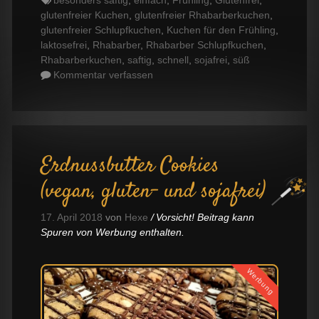
besonders saftig
,
einfach
,
Frühling
,
Glutenfrei
,
glutenfreier Kuchen
,
glutenfreier Rhabarberkuchen
,
glutenfreier Schlupfkuchen
,
Kuchen für den Frühling
,
laktosefrei
,
Rhabarber
,
Rhabarber Schlupfkuchen
,
Rhabarberkuchen
,
saftig
,
schnell
,
sojafrei
,
süß
Kommentar verfassen
Erdnussbutter Cookies
(vegan, gluten- und sojafrei)
17. April 2018
von
Hexe
Vorsicht! Beitrag kann
Spuren von Werbung enthalten.
Werbung