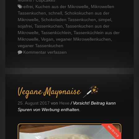
Tags
eifrei
,
Kuchen aus der Mikrowelle
,
Mikrowellen
Tassenkuchen
,
schnell
,
Schokokuchen aus der
Mikrowelle
,
Schokoladen Tassenkuchen
,
simpel
,
sojafrei
,
Tassenkuchen
,
Tassenkuchen aus der
Mikrowelle
,
Tassenküchlein
,
Tassenküchlein aus der
Mikrowelle
,
Vegan
,
veganer Mikrowellenkuchen
,
veganer Tassenkuchen
Kommentar verfassen
Vegane Mayonaise
25. August 2017
von
Hexe
Vorsicht! Beitrag kann
Spuren von Werbung enthalten.
Werbung