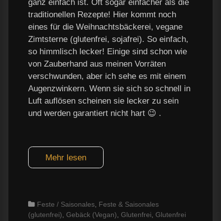
ganz einfach ist. Oft sogar einfacher als die
traditionellen Rezepte! Hier kommt noch
eines für die Weihnachtsbäckerei, vegane
Zimtsterne (glutenfrei, sojafrei). So einfach,
so himmlisch lecker! Einige sind schon wie
von Zauberhand aus meinen Vorräten
verschwunden, aber ich sehe es mit einem
Augenzwinkern. Wenn sie sich so schnell in
Luft auflösen scheinen sie lecker zu sein
und werden garantiert nicht hart 😉 .
Mehr lesen
Categories
Feste / Saisonales
,
Feste & Saisonales
(glutenfrei)
,
Gebäck (Vegan)
,
Glutenfrei
,
Glutenfrei