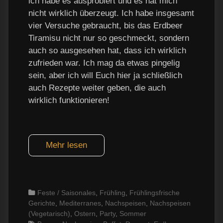
ich habe es ausprobiert und es hat mich
nicht wirklich überzeugt. Ich habe insgesamt
vier Versuche gebraucht, bis das Erdbeer
Tiramisu nicht nur so geschmeckt, sondern
auch so ausgesehen hat, dass ich wirklich
zufrieden war. Ich mag da etwas pingelig
sein, aber ich will Euch hier ja schließlich
auch Rezepte weiter geben, die auch
wirklich funktionieren!
Mehr lesen
Categories
Feste / Saisonales
,
Frühling
,
Frühlingsfrische
Gerichte
,
Mediterranes
,
Nachspeisen
,
Nachspeisen
(Vegetarisch)
,
Ostern
,
Party
,
Sommer