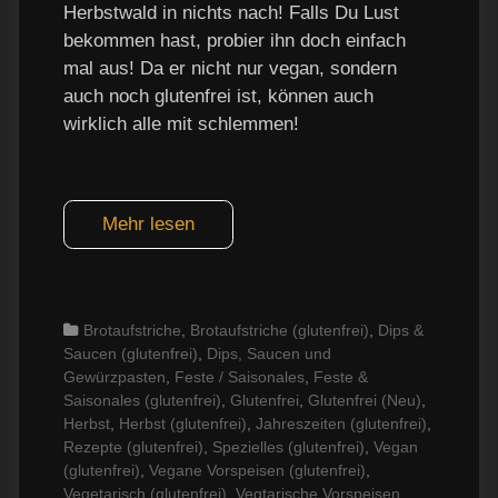
Herbstwald in nichts nach! Falls Du Lust
bekommen hast, probier ihn doch einfach
mal aus! Da er nicht nur vegan, sondern
auch noch glutenfrei ist, können auch
wirklich alle mit schlemmen!
Mehr lesen
Categories
Brotaufstriche
,
Brotaufstriche (glutenfrei)
,
Dips &
Saucen (glutenfrei)
,
Dips, Saucen und
Gewürzpasten
,
Feste / Saisonales
,
Feste &
Saisonales (glutenfrei)
,
Glutenfrei
,
Glutenfrei (Neu)
,
Herbst
,
Herbst (glutenfrei)
,
Jahreszeiten (glutenfrei)
,
Rezepte (glutenfrei)
,
Spezielles (glutenfrei)
,
Vegan
(glutenfrei)
,
Vegane Vorspeisen (glutenfrei)
,
Vegetarisch (glutenfrei)
,
Vegtarische Vorspeisen