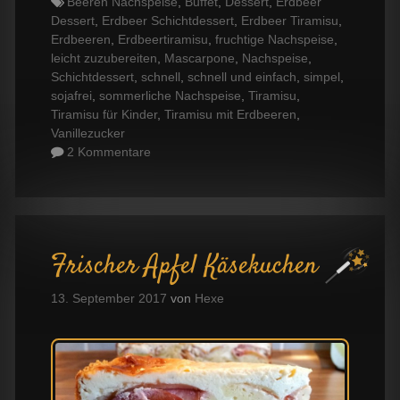
Tags
Beeren Nachspeise
,
Buffet
,
Dessert
,
Erdbeer
Dessert
,
Erdbeer Schichtdessert
,
Erdbeer Tiramisu
,
Erdbeeren
,
Erdbeertiramisu
,
fruchtige Nachspeise
,
leicht zuzubereiten
,
Mascarpone
,
Nachspeise
,
Schichtdessert
,
schnell
,
schnell und einfach
,
simpel
,
sojafrei
,
sommerliche Nachspeise
,
Tiramisu
,
Tiramisu für Kinder
,
Tiramisu mit Erdbeeren
,
Vanillezucker
2 Kommentare
Frischer Apfel Käsekuchen
13. September 2017
von
Hexe