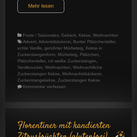
Mehr lesen
Categories
Feste / Saisonales
,
Gebäck
,
Kekse
,
Weihnachten
Tags
Advent
,
Adventsbäckerei
,
Bunter Plätzchenteller
,
echte Vanille
,
gerührter Mürbeteig
,
Kekse in
Zuckerstangenform
,
Mürbeteig
,
Plätzchen
,
Plätzchenteller
,
rot weiße Zuckerstangen
,
Vanillezucker
,
Weihnachten
,
Weihnachtliche
Zuckerstangen Kekse
,
Weihnachtsbäckerei
,
Zuckerstangekekse
,
Zuckerstangen Kekse
Kommentar verfassen
Florentiner mit kandierten
Zitrusfrüchten (glutenfrei)