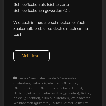
Schneeflocken als leichte zarte
Schneeflöckchen geworden 😉 .
Wie auch immer, sie schmecken einfach
zauberhaft, probier es doch einfach einmal
aus!
Mehr lesen
Categories
Feste / Saisonales
,
Feste & Saisonales
(glutenfrei)
,
Gebäck (glutenfrei)
,
Glutenfrei
,
Glutenfrei (Neu)
,
Glutenfreies Gebäck
,
Herbst
,
Herbst (glutenfrei)
,
Jahreszeiten (glutenfrei)
,
Kekse
,
Kekse (glutenfrei)
,
Süßes (glutenfrei)
,
Weihnachten
,
Weihnachten (glutenfrei)
,
Winter
,
Winter (glutenfrei)