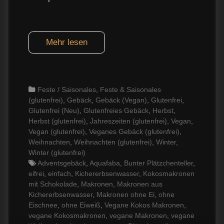
Mehr lesen
Categories
Feste / Saisonales
,
Feste & Saisonales
(glutenfrei)
,
Gebäck
,
Gebäck (Vegan)
,
Glutenfrei
,
Glutenfrei (Neu)
,
Glutenfreies Gebäck
,
Herbst
,
Herbst (glutenfrei)
,
Jahreszeiten (glutenfrei)
,
Vegan
,
Vegan (glutenfrei)
,
Veganes Gebäck (glutenfrei)
,
Weihnachten
,
Weihnachten (glutenfrei)
,
Winter
,
Winter (glutenfrei)
Tags
Adventsgebäck
,
Aquafaba
,
Bunter Plätzchenteller
,
eifrei
,
einfach
,
Kichererbsenwasser
,
Kokosmakronen
mit Schokolade
,
Makronen
,
Makronen aus
Kichererbsenwasser
,
Makronen ohne Ei
,
ohne
Eischnee
,
ohne Eiweiß
,
Vegane Kokos Makronen
,
vegane Kokosmakronen
,
vegane Makronen
,
vegane