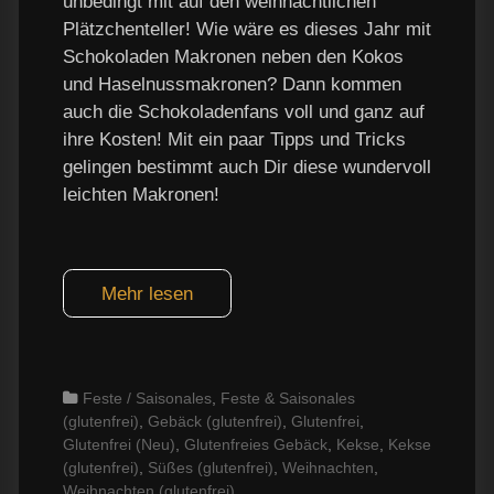
unbedingt mit auf den weihnachtlichen
Plätzchenteller! Wie wäre es dieses Jahr mit
Schokoladen Makronen neben den Kokos
und Haselnussmakronen? Dann kommen
auch die Schokoladenfans voll und ganz auf
ihre Kosten! Mit ein paar Tipps und Tricks
gelingen bestimmt auch Dir diese wundervoll
leichten Makronen!
Mehr lesen
Categories
Feste / Saisonales
,
Feste & Saisonales
(glutenfrei)
,
Gebäck (glutenfrei)
,
Glutenfrei
,
Glutenfrei (Neu)
,
Glutenfreies Gebäck
,
Kekse
,
Kekse
(glutenfrei)
,
Süßes (glutenfrei)
,
Weihnachten
,
Weihnachten (glutenfrei)