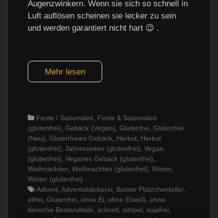
Augenzwinkern. Wenn sie sich so schnell in
Luft auflösen scheinen sie lecker zu sein
und werden garantiert nicht hart 😉 .
Mehr lesen
Categories
Feste / Saisonales
,
Feste & Saisonales
(glutenfrei)
,
Gebäck (Vegan)
,
Glutenfrei
,
Glutenfrei
(Neu)
,
Glutenfreies Gebäck
,
Herbst
,
Herbst
(glutenfrei)
,
Jahreszeiten (glutenfrei)
,
Vegan
(glutenfrei)
,
Veganes Gebäck (glutenfrei)
,
Weihnachten
,
Weihnachten (glutenfrei)
,
Winter
,
Winter (glutenfrei)
Tags
Advent
,
Adventsbäckerei
,
Bunter Plätzchenteller
,
eifrei
,
Glutenfrei
,
ohne Ei
,
ohne Eiweiß
,
ohne
tierische Bestandteile
,
schnell
,
simpel
,
sojafrei
,