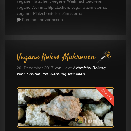
vegane Plätzchen
,
vegane Weihnachtbäckerei
,
vegane Weihnachtplätzchen
,
vegane Zimtsterne
,
veganer Plätzchenteller
,
Zimtsterne
Kommentar verfassen
Vegane Kokos Makronen
20. Dezember 2017
von
Hexe
Vorsicht! Beitrag
kann Spuren von Werbung enthalten.
Werbung