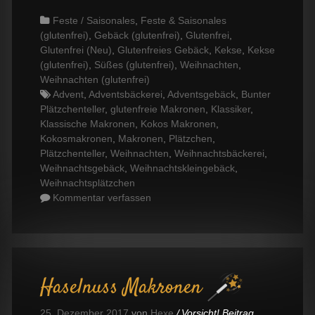
Categories
Feste / Saisonales
,
Feste & Saisonales
(glutenfrei)
,
Gebäck (glutenfrei)
,
Glutenfrei
,
Glutenfrei (Neu)
,
Glutenfreies Gebäck
,
Kekse
,
Kekse
(glutenfrei)
,
Süßes (glutenfrei)
,
Weihnachten
,
Weihnachten (glutenfrei)
Tags
Advent
,
Adventsbäckerei
,
Adventsgebäck
,
Bunter
Plätzchenteller
,
glutenfreie Makronen
,
Klassiker
,
Klassische Makronen
,
Kokos Makronen
,
Kokosmakronen
,
Makronen
,
Plätzchen
,
Plätzchenteller
,
Weihnachten
,
Weihnachtsbäckerei
,
Weihnachtsgebäck
,
Weihnachtskleingebäck
,
Weihnachtsplätzchen
Kommentar verfassen
Haselnuss Makronen
25. Dezember 2017
von
Hexe
Vorsicht! Beitrag