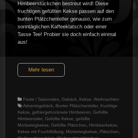
Himbeerstückchen bestreut wird! Diese
fruchtigen gefüllten Kekse passen auf den
bunten Plätzchenteller genauso, wie zum
sonntäglichen Kaffeeklatsch oder einer
Tasse Tee! Probier sie doch einfach einmal
aus!
Mehr lesen
Categories
Feste / Saisonales
,
Gebäck
,
Kekse
,
Weihnachten
Tags
Adventsgebäck
,
Bunter Plätzchenteller
,
fruchtige
Kekse
,
gefriergetrocknete Himbeeren
,
Gefüllte
Himbeertaler
,
Gefüllte Kekse
,
gefüllte
Mürbeteigkekse
,
Gefüllte Plätzchen
,
Himbeerkekse
,
Kekse mit Fruchtfüllung
,
Mürbeteigkekse
,
Plätzchen
,
Weihnachtsgebäck
,
Weihnachtsplätzchen
,