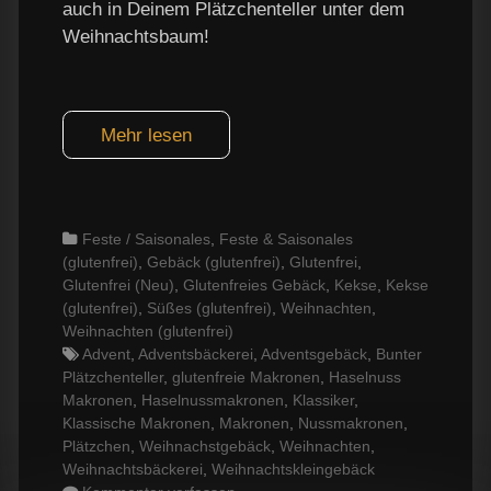
auch in Deinem Plätzchenteller unter dem
Weihnachtsbaum!
Mehr lesen
Categories
Feste / Saisonales
,
Feste & Saisonales
(glutenfrei)
,
Gebäck (glutenfrei)
,
Glutenfrei
,
Glutenfrei (Neu)
,
Glutenfreies Gebäck
,
Kekse
,
Kekse
(glutenfrei)
,
Süßes (glutenfrei)
,
Weihnachten
,
Weihnachten (glutenfrei)
Tags
Advent
,
Adventsbäckerei
,
Adventsgebäck
,
Bunter
Plätzchenteller
,
glutenfreie Makronen
,
Haselnuss
Makronen
,
Haselnussmakronen
,
Klassiker
,
Klassische Makronen
,
Makronen
,
Nussmakronen
,
Plätzchen
,
Weihnachstgebäck
,
Weihnachten
,
Weihnachtsbäckerei
,
Weihnachtskleingebäck