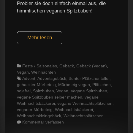
Probier sie doch einfach einmal aus, die
himmlischen veganen Spitzbuben!
Mehr lesen
Categories
Feste / Saisonales
,
Gebäck
,
Gebäck (Vegan)
,
Vegan
,
Weihnachten
Tags
Advent
,
Adventsgebäck
,
Bunter Plätzchenteller
,
gehackter Mürbeteig
,
Mürbeteig vegan
,
Plätzchen
,
sojafrei
,
Spitzbuben
,
Vegan
,
Vegane Spitzbuben
,
vegane Spitzbuben selber machen
,
vegane
Weihnachtsbäckerei
,
vegane Weihnachtsplätzchen
,
veganer Mürbeteig
,
Weihnachtsbäckerei
,
Weihnachtskleingebäck
,
Weihnachtsplätzchen
Kommentar verfassen