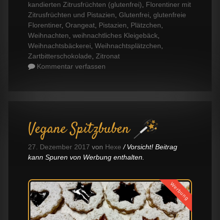
kandierten Zitrusfrüchten (glutenfrei)
,
Florentiner mit
Zitrusfrüchten und Pistazien
,
Glutenfrei
,
glutenfreie
Florentiner
,
Orangeat
,
Pistazien
,
Plätzchen
,
Weihnachten
,
weihnachtliches Kleigebäck
,
Weihnachtsbäckerei
,
Weihnachtsplätzchen
,
Zartbitterschokolade
,
Zitronat
Kommentar verfassen
Vegane Spitzbuben
27. Dezember 2017
von
Hexe
Vorsicht! Beitrag
kann Spuren von Werbung enthalten.
Werbung