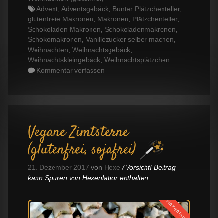
Tags
Advent
,
Adventsgebäck
,
Bunter Plätzchenteller
,
glutenfreie Makronen
,
Makronen
,
Plätzchenteller
,
Schokoladen Makronen
,
Schokoladenmakronen
,
Schokomakronen
,
Vanillezucker selber machen
,
Weihnachten
,
Weihnachtsgebäck
,
Weihnachtskleingebäck
,
Weihnachtsplätzchen
Kommentar verfassen
Vegane Zimtsterne
(glutenfrei, sojafrei)
21. Dezember 2017
von
Hexe
Vorsicht! Beitrag
kann Spuren von Hexenlabor enthalten.
Hexenlabor