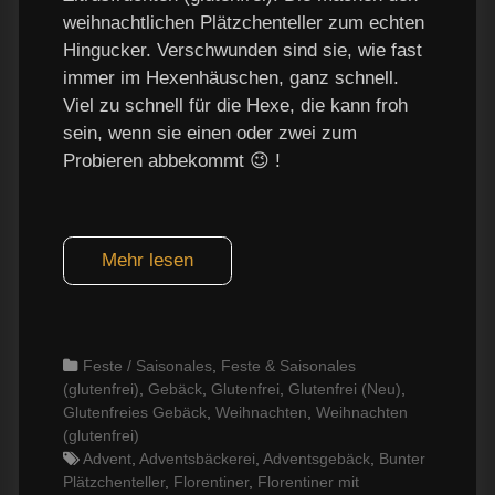
weihnachtlichen Plätzchenteller zum echten
Hingucker. Verschwunden sind sie, wie fast
immer im Hexenhäuschen, ganz schnell.
Viel zu schnell für die Hexe, die kann froh
sein, wenn sie einen oder zwei zum
Probieren abbekommt 😉 !
Mehr lesen
Categories
Feste / Saisonales
,
Feste & Saisonales
(glutenfrei)
,
Gebäck
,
Glutenfrei
,
Glutenfrei (Neu)
,
Glutenfreies Gebäck
,
Weihnachten
,
Weihnachten
(glutenfrei)
Tags
Advent
,
Adventsbäckerei
,
Adventsgebäck
,
Bunter
Plätzchenteller
,
Florentiner
,
Florentiner mit