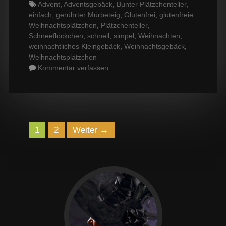
Tags
Advent
,
Adventsgebäck
,
Bunter Plätzchenteller
,
einfach
,
gerührter Mürbeteig
,
Glutenfrei
,
glutenfreie
Weihnachtsplätzchen
,
Plätzchenteller
,
Schneeflöckchen
,
schnell
,
simpel
,
Weihnachten
,
weihnachtliches Kleingebäck
,
Weihnachtsgebäck
,
Weihnachtsplätzchen
Kommentar verfassen
Navigation
1
2
Weiter →
der
Beiträge