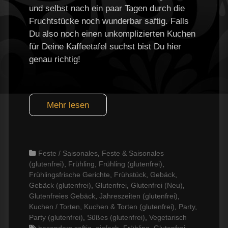
und selbst nach ein paar Tagen durch die
Fruchtstücke noch wunderbar saftig. Falls
Du also noch einen unkomplizierten Kuchen
für Deine Kaffeetafel suchst bist Du hier
genau richtig!
Mehr lesen
Categories
Feste / Saisonales
,
Feste & Saisonales
(glutenfrei)
,
Frühling
,
Frühling (glutenfrei)
,
Frühlingsfrische Gerichte
,
Frühstück
,
Gebäck
,
Gebäck (glutenfrei)
,
Glutenfrei
,
Glutenfrei (Neu)
,
Glutenfreies Gebäck
,
Jahreszeiten (glutenfrei)
,
Kuchen / Torten
,
Kuchen & Torten (glutenfrei)
,
Party
,
Party (glutenfrei)
,
Süßes (glutenfrei)
,
Vegetarisch
Tags