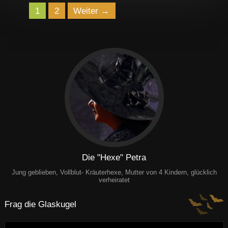
Navigation
1
2
Weiter →
der
Beiträge
Die "Hexe" Petra
Jung geblieben, Vollblut- Kräuterhexe, Mutter von 4 Kindern, glücklich
verheiratet
Frag die Glaskugel
Suchen: