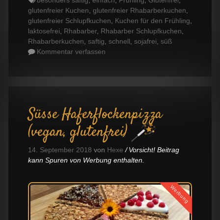
besonders saftig
,
einfach
,
Frühling
,
Glutenfrei
,
glutenfreier Kuchen
,
glutenfreier Rhabarberkuchen
,
glutenfreier Schlupfkuchen
,
Kuchen für den Frühling
,
laktosefrei
,
Rhabarber
,
Rhabarber Schlupfkuchen
,
Rhabarberkuchen
,
saftig
,
schnell
,
sojafrei
,
süß
Kommentar verfassen
Süsse Haferflockenpizza
(vegan, glutenfrei)
14. September 2018
von
Hexe
Vorsicht! Beitrag
kann Spuren von Werbung enthalten.
Werbung