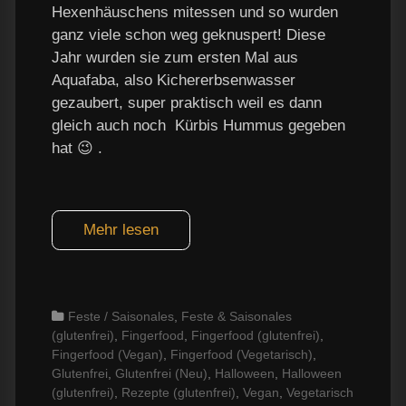
Hexenhäuschens mitessen und so wurden
ganz viele schon weg geknuspert! Diese
Jahr wurden sie zum ersten Mal aus
Aquafaba, also Kichererbsenwasser
gezaubert, super praktisch weil es dann
gleich auch noch Kürbis Hummus gegeben
hat 😉 .
Mehr lesen
Categories
Feste / Saisonales
,
Feste & Saisonales
(glutenfrei)
,
Fingerfood
,
Fingerfood (glutenfrei)
,
Fingerfood (Vegan)
,
Fingerfood (Vegetarisch)
,
Glutenfrei
,
Glutenfrei (Neu)
,
Halloween
,
Halloween
(glutenfrei)
,
Rezepte (glutenfrei)
,
Vegan
,
Vegetarisch