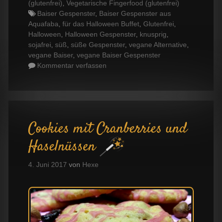
(glutenfrei)
,
Vegetarische Fingerfood (glutenfrei)
Tags
Baiser Gespenster
,
Baiser Gespenster aus
Aquafaba
,
für das Halloween Buffet
,
Glutenfrei
,
Halloween
,
Halloween Gespenster
,
knusprig
,
sojafrei
,
süß
,
süße Gespenster
,
vegane Alternative
,
vegane Baiser
,
vegane Baiser Gespenster
Kommentar verfassen
Cookies mit Cranberries und
Haselnüssen
4. Juni 2017
von
Hexe