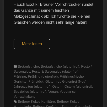
Hauch Exotik! Brauner Vollrohrzucker rundet
das Ganze mit seinem leichten
Malzgeschmack ab! Ich fürchte die kleinen
Gläschen werden nicht sehr lange halten!
Mehr lesen
Categories
Brotaufstriche
,
Brotaufstriche (glutenfrei)
,
Feste /
Saisonales
,
Feste & Saisonales (glutenfrei)
,
Frühling
,
Frühling (glutenfrei)
,
Frühlingsfrische
Gerichte
,
Frühstück
,
Glutenfrei
,
Glutenfrei (Neu)
,
Jahreszeiten (glutenfrei)
,
Ostern
,
Ostern (glutenfrei)
,
Spezielles (glutenfrei)
,
Vegan
,
Vegetarisch
,
Vorratshaltung
Tags
Erdbeer Kokos Konfitüre
,
Erdbeer Kokos
Marmelade
,
Erdbeer Konfitüre
,
Erdbeer Marmelade
,