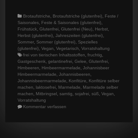
Categories
Brotaufstriche
,
Brotaufstriche (glutenfrei)
,
Feste /
Saisonales
,
Feste & Saisonales (glutenfrei)
,
Frühstück
,
Glutenfrei
,
Glutenfrei (Neu)
,
Herbst
,
Herbst (glutenfrei)
,
Jahreszeiten (glutenfrei)
,
Sommer
,
Sommer (glutenfrei)
,
Spezielles
(glutenfrei)
,
Vegan
,
Vegetarisch
,
Vorratshaltung
Tags
frei von tierischen Inhaltsstoffen
,
fruchtig
,
Gastgeschenk
,
gelantinefrei
,
Gelee
,
Glutenfrei
,
Himbeeren
,
Himbeermarmelade
,
Johannisbeer
Himbeermarmelade
,
Johannisbeeren
,
Johannisbeermarmelade
,
Konfitüre
,
Konfitüre selber
machen
,
laktosefrei
,
Marmelade
,
Marmelade selber
machen
,
Mitbringsel
,
samtig
,
sojafrei
,
süß
,
Vegan
,
Vorratshaltung
Kommentar verfassen