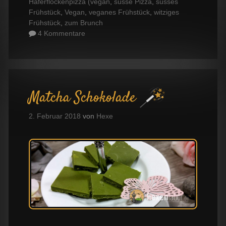
Haferflockenpizza (vegan
,
süsse Pizza
,
süsses
Frühstück
,
Vegan
,
veganes Frühstück
,
witziges
Frühstück
,
zum Brunch
4 Kommentare
Matcha Schokolade
2. Februar 2018
von
Hexe