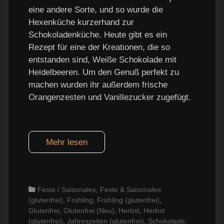
eine andere Sorte, und so wurde die
Hexenküche kurzerhand zur
Schokoladenküche. Heute gibt es ein
Rezept für eine der Kreationen, die so
entstanden sind, Weiße Schokolade mit
Heidelbeeren. Um den Genuß perfekt zu
machen wurden ihr außerdem frische
Orangenzesten und Vanillezucker zugefügt.
Mehr lesen
Categories
Feste / Saisonales
,
Feste & Saisonales
(glutenfrei)
,
Frühling
,
Frühling (glutenfrei)
,
Glutenfrei
,
Glutenfrei (Neu)
,
Herbst
,
Herbst
(glutenfrei)
,
Jahreszeiten (glutenfrei)
,
Schokolade
,