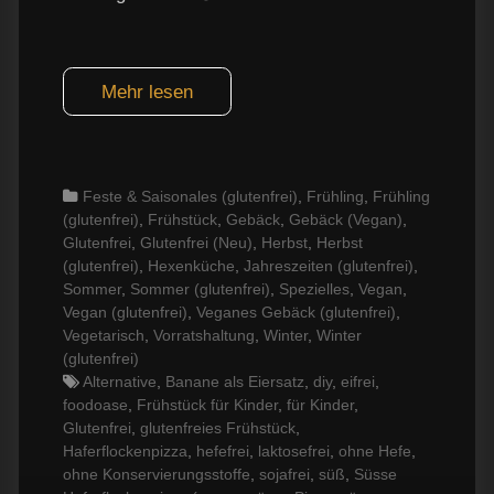
Mehr lesen
Categories
Feste & Saisonales (glutenfrei)
,
Frühling
,
Frühling
(glutenfrei)
,
Frühstück
,
Gebäck
,
Gebäck (Vegan)
,
Glutenfrei
,
Glutenfrei (Neu)
,
Herbst
,
Herbst
(glutenfrei)
,
Hexenküche
,
Jahreszeiten (glutenfrei)
,
Sommer
,
Sommer (glutenfrei)
,
Spezielles
,
Vegan
,
Vegan (glutenfrei)
,
Veganes Gebäck (glutenfrei)
,
Vegetarisch
,
Vorratshaltung
,
Winter
,
Winter
(glutenfrei)
Tags
Alternative
,
Banane als Eiersatz
,
diy
,
eifrei
,
foodoase
,
Frühstück für Kinder
,
für Kinder
,
Glutenfrei
,
glutenfreies Frühstück
,
Haferflockenpizza
,
hefefrei
,
laktosefrei
,
ohne Hefe
,
ohne Konservierungsstoffe
,
sojafrei
,
süß
,
Süsse