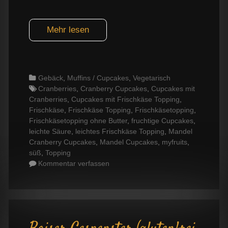
Mehr lesen
Categories
Gebäck
,
Muffins / Cupcakes
,
Vegetarisch
Tags
Cranberries
,
Cranberry Cupcakes
,
Cupcakes mit
Cranberries
,
Cupcakes mit Frischkäse Topping
,
Frischkäse
,
Frischkäse Topping
,
Frischkäsetopping
,
Frischkäsetopping ohne Butter
,
fruchtige Cupcakes
,
leichte Säure
,
leichtes Frischkäse Topping
,
Mandel
Cranberry Cupcakes
,
Mandel Cupcakes
,
myfruits
,
süß
,
Topping
Kommentar verfassen