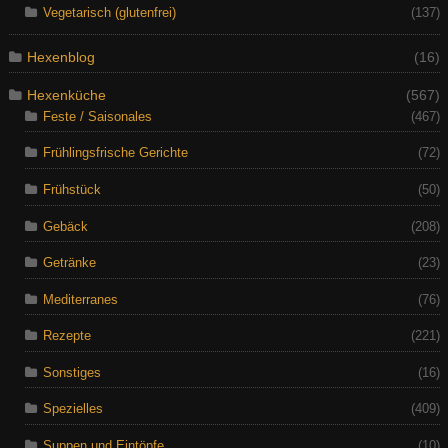
Vegetarisch (glutenfrei)
(137)
Hexenblog
(16)
Hexenküche
(567)
Feste / Saisonales
(467)
Frühlingsfrische Gerichte
(72)
Frühstück
(50)
Gebäck
(208)
Getränke
(23)
Mediterranes
(76)
Rezepte
(221)
Sonstiges
(16)
Spezielles
(409)
Suppen und Eintöpfe
(10)