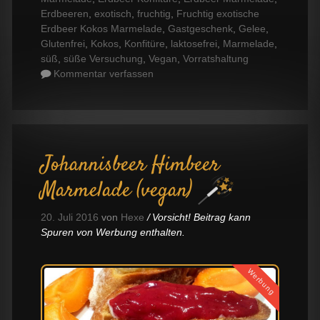
Erdbeeren
,
exotisch
,
fruchtig
,
Fruchtig exotische
Erdbeer Kokos Marmelade
,
Gastgeschenk
,
Gelee
,
Glutenfrei
,
Kokos
,
Konfitüre
,
laktosefrei
,
Marmelade
,
süß
,
süße Versuchung
,
Vegan
,
Vorratshaltung
Kommentar verfassen
Johannisbeer Himbeer
Marmelade (vegan)
20. Juli 2016
von
Hexe
Vorsicht! Beitrag kann
Spuren von Werbung enthalten.
Werbung