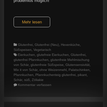
problemlos möglich!
Mehr lesen
Categories
Glutenfrei
,
Glutenfrei (Neu)
,
Hexenküche
,
Süßspeisen
,
Vegetarisch
Tags
Eierkuchen
,
glutefreie Eierkuchen
,
Glutenfrei
,
glutenfrei Pfannkuchen
,
glutenfreie Mehlmischung
von Schär
,
glutenfreie Süßspeise
,
Glutensensivität
,
Mix it von Schär
,
ohne Weizenmehl
,
Palatschinken
,
Pfannkuchen
,
Pfannkuchenteig glutenfrei
,
pikant
,
Schär
,
süß
,
Zöliakie
Kommentar verfassen