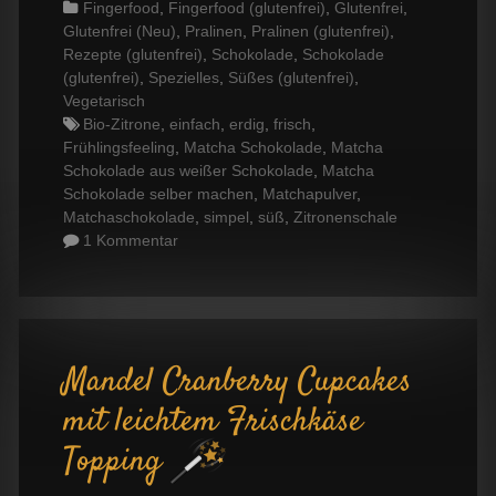
Categories
Fingerfood
,
Fingerfood (glutenfrei)
,
Glutenfrei
,
Glutenfrei (Neu)
,
Pralinen
,
Pralinen (glutenfrei)
,
Rezepte (glutenfrei)
,
Schokolade
,
Schokolade
(glutenfrei)
,
Spezielles
,
Süßes (glutenfrei)
,
Vegetarisch
Tags
Bio-Zitrone
,
einfach
,
erdig
,
frisch
,
Frühlingsfeeling
,
Matcha Schokolade
,
Matcha
Schokolade aus weißer Schokolade
,
Matcha
Schokolade selber machen
,
Matchapulver
,
Matchaschokolade
,
simpel
,
süß
,
Zitronenschale
1 Kommentar
Mandel Cranberry Cupcakes
mit leichtem Frischkäse
Topping