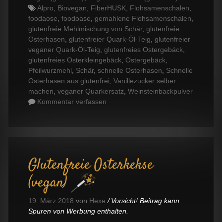
Tags
Alpro
,
Biovegan
,
FiberHUSK
,
Flohsamenschalen
,
foodaose
,
foodoase
,
gemahlene Flohsamenschalen
,
glutenfreie Mehlmischung von Schär
,
glutenfreie
Osterhasen
,
glutenfreier Quark-Öl-Teig
,
glutenfreier
veganer Quark-Öl-Teig
,
glutenfreies Ostergebäck
,
glutenfreies Osterkleingebäck
,
Ostergebäck
,
Pfeilwurzmehl
,
Schär
,
schnelle Osterhasen
,
Schnelle
Osterhasen aus glutenfrei
,
Vanillezucker selber
machen
,
veganer Quarkersatz
,
Weinsteinbackpulver
Kommentar verfassen
Glutenfreie Osterkekse
(vegan)
19. März 2018
von
Hexe
Vorsicht! Beitrag kann
Spuren von Werbung enthalten.