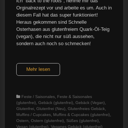
ich "back to the roots", nehme mir das
Orginalrezept vor und arbeite es um. Auch in
diesem Fall hat das super funktioniert!
Heraus gekommen sind Schnelle
Osterhasen aus glutenfreiem Quark-Öl-Teig
(vegan), die nicht nur süß aussehen,
sondern auch noch so schmecken!
Mehr lesen
Categories
Feste / Saisonales
,
Feste & Saisonales
(glutenfrei)
,
Gebäck (glutenfrei)
,
Gebäck (Vegan)
,
Glutenfrei
,
Glutenfrei (Neu)
,
Glutenfreies Gebäck
,
Muffins / Cupcakes
,
Muffins & Cupcakes (glutenfrei)
,
Ostern
,
Ostern (glutenfrei)
,
Süßes (glutenfrei)
,
Vegan (glutenfrei)
,
Veganes Gebäck (glutenfrei)