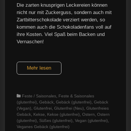
Die zarten knusprigen Leckereien können
nicht nur mit Zuckerguss, sondern auch mit
Zartbitterschokolade verziert werden, so
kommen auch die Schokoladenfans voll auf
ihre Kosten. Viel Spaß beim Backen und
Vernaschen!
Mehr lesen
Categories
Feste / Saisonales
,
Feste & Saisonales
(glutenfrei)
,
Gebäck
,
Gebäck (glutenfrei)
,
Gebäck
(Vegan)
,
Glutenfrei
,
Glutenfrei (Neu)
,
Glutenfreies
Gebäck
,
Kekse
,
Kekse (glutenfrei)
,
Ostern
,
Ostern
(glutenfrei)
,
Süßes (glutenfrei)
,
Vegan (glutenfrei)
,
Veganes Gebäck (glutenfrei)