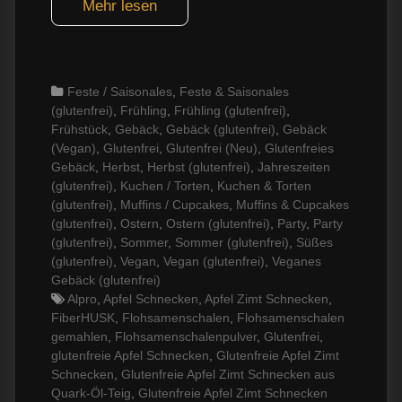
Mehr lesen
Categories
Feste / Saisonales
,
Feste & Saisonales
(glutenfrei)
,
Frühling
,
Frühling (glutenfrei)
,
Frühstück
,
Gebäck
,
Gebäck (glutenfrei)
,
Gebäck
(Vegan)
,
Glutenfrei
,
Glutenfrei (Neu)
,
Glutenfreies
Gebäck
,
Herbst
,
Herbst (glutenfrei)
,
Jahreszeiten
(glutenfrei)
,
Kuchen / Torten
,
Kuchen & Torten
(glutenfrei)
,
Muffins / Cupcakes
,
Muffins & Cupcakes
(glutenfrei)
,
Ostern
,
Ostern (glutenfrei)
,
Party
,
Party
(glutenfrei)
,
Sommer
,
Sommer (glutenfrei)
,
Süßes
(glutenfrei)
,
Vegan
,
Vegan (glutenfrei)
,
Veganes
Gebäck (glutenfrei)
Tags
Alpro
,
Apfel Schnecken
,
Apfel Zimt Schnecken
,
FiberHUSK
,
Flohsamenschalen
,
Flohsamenschalen
gemahlen
,
Flohsamenschalenpulver
,
Glutenfrei
,
glutenfreie Apfel Schnecken
,
Glutenfreie Apfel Zimt
Schnecken
,
Glutenfreie Apfel Zimt Schnecken aus
Quark-Öl-Teig
,
Glutenfreie Apfel Zimt Schnecken