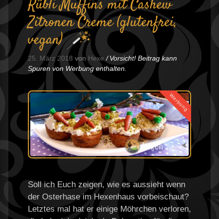
Rübli Muffins mit Cashew
Zitronen Creme (glutenfrei,
vegan)
25. März 2018
von
Hexe
Vorsicht! Beitrag kann
Spuren von Werbung enthalten.
Werbung
Soll ich Euch zeigen, wie es aussieht wenn
der Osterhase im Hexenhaus vorbeischaut?
Letztes mal hat er einige Möhrchen verloren,