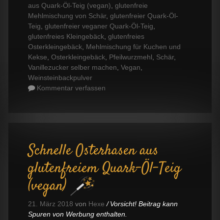
aus Quark-Öl-Teig (vegan)
,
glutenfreie
Mehlmischung von Schär
,
glutenfreier Quark-Öl-
Teig
,
glutenfreier veganer Quark-Öl-Teig
,
glutenfreies Kleingebäck
,
glutenfreies
Osterkleingebäck
,
Mehlmischung für Kuchen und
Kekse
,
Osterkleingebäck
,
Pfeilwurzmehl
,
Schär
,
Vanillezucker selber machen
,
Vegan
,
Weinsteinbackpulver
Kommentar verfassen
Schnelle Osterhasen aus
glutenfreiem Quark-Öl-Teig
(vegan)
21. März 2018
von
Hexe
Vorsicht! Beitrag kann
Spuren von Werbung enthalten.