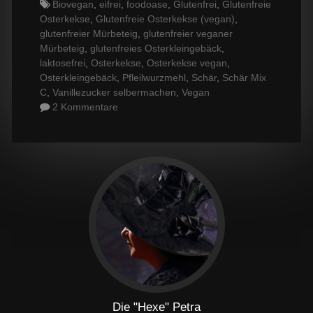
Tags
Biovegan
,
eifrei
,
foodoase
,
Glutenfrei
,
Glutenfreie
Osterkekse
,
Glutenfreie Osterkekse (vegan)
,
glutenfreier Mürbeteig
,
glutenfreier veganer
Mürbeteig
,
glutenfreies Osterkleingebäck
,
laktosefrei
,
Osterkekse
,
Osterkekse vegan
,
Osterkleingebäck
,
Pfleilwurzmehl
,
Schär
,
Schär Mix
C
,
Vanillezucker selbermachen
,
Vegan
2 Kommentare
Die "Hexe" Petra