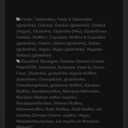
Categories
Feste / Saisonales
,
Feste & Saisonales
(glutenfrei)
,
Gebäck
,
Gebäck (glutenfrei)
,
Gebäck
(Vegan)
,
Glutenfrei
,
Glutenfrei (Neu)
,
Glutenfreies
Gebäck
,
Muffins / Cupcakes
,
Muffins & Cupcakes
(glutenfrei)
,
Ostern
,
Ostern (glutenfrei)
,
Süßes
(glutenfrei)
,
Vegan
,
Vegan (glutenfrei)
,
Veganes
Gebäck (glutenfrei)
Tags
Bauckhof
,
Biovegan
,
Cashew Zitronen Creme
,
FiberHUSK
,
foodaose
,
foodoase
,
freee by Doves
Farm
,
Glutenfrei
,
glutenfreie vegane Muffins
,
glutenfreies Ostergebäck
,
glutenfreies
Osterkleingebäck
,
glutenreie Muffins
,
Karotten
Muffins
,
Karottenmuffins
,
Marzipan Möhrchen
,
Marzipan Möhren selber machen
,
Marzipanmöhrchen
,
Möhren Muffins
,
Möhrenmuffins
,
Rübli Muffins
,
Rübli Muffins mit
Cashew Zitronen Creme
,
sojafrei
,
Vegan
,
Weinsteinbackpulver
,
wie mache ich Marzipan
Möhren?