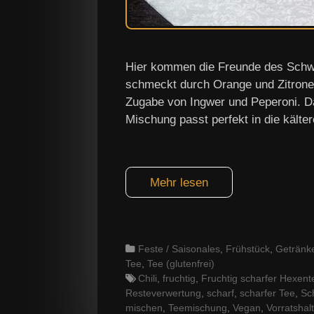
Hier kommen die Freunde des Schwa
schmeckt durch Orange und Zitrone f
Zugabe von Ingwer und Peperoni. Da
Mischung passt perfekt in die kält
Mehr lesen
Categories
Feste / Saisonales
,
Frühstück
,
Getränk
Tee
,
Tee (glutenfrei)
Tags
Chili
,
fruchtig
,
Fruchtig scharfer Hexent
Resteverwertung
,
scharf
,
scharfer Tee
,
Sc
mischen
,
Teemischung
,
Vegan
,
Vorratshal