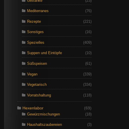
Getränke
(23)
Mediterranes
(76)
Rezepte
(221)
Sonstiges
(16)
Spezielles
(409)
Suppen und Eintöpfe
(10)
Süßspeisen
(61)
Vegan
(339)
Vegetarisch
(334)
Vorratshaltung
(118)
Hexenlabor
(69)
Gewürzmischungen
(18)
Haushaltszaubereien
(3)