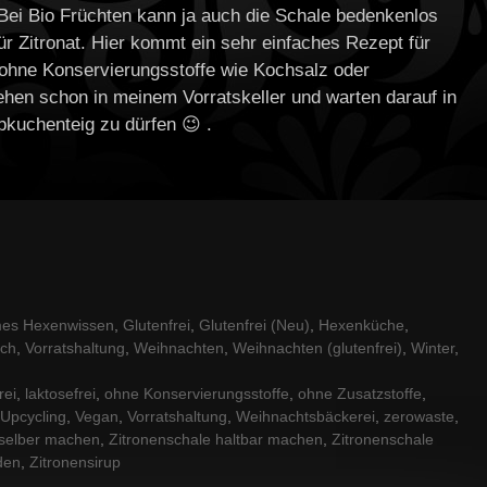
 Bei Bio Früchten kann ja auch die Schale bedenkenlos
ür Zitronat. Hier kommt ein sehr einfaches Rezept für
 ohne Konservierungsstoffe wie Kochsalz oder
ehen schon in meinem Vorratskeller und warten darauf in
ebkuchenteig zu dürfen 😉 .
es Hexenwissen
,
Glutenfrei
,
Glutenfrei (Neu)
,
Hexenküche
,
sch
,
Vorratshaltung
,
Weihnachten
,
Weihnachten (glutenfrei)
,
Winter
,
rei
,
laktosefrei
,
ohne Konservierungsstoffe
,
ohne Zusatzstoffe
,
Upcycling
,
Vegan
,
Vorratshaltung
,
Weihnachtsbäckerei
,
zerowaste
,
 selber machen
,
Zitronenschale haltbar machen
,
Zitronenschale
den
,
Zitronensirup