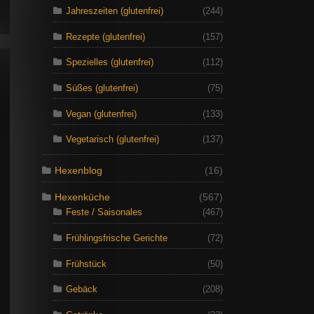
Jahreszeiten (glutenfrei)
(244)
Rezepte (glutenfrei)
(157)
Spezielles (glutenfrei)
(112)
Süßes (glutenfrei)
(75)
Vegan (glutenfrei)
(133)
Vegetarisch (glutenfrei)
(137)
Hexenblog
(16)
Hexenküche
(567)
Feste / Saisonales
(467)
Frühlingsfrische Gerichte
(72)
Frühstück
(50)
Gebäck
(208)