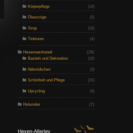
Körperpflege
(14)
Ölauszüge
(5)
Sirup
(16)
Tinkturen
(4)
Hexenwerkstatt
(28)
Basteln und Dekoration
(10)
Nähstübchen
(3)
Schönheit und Pflege
(15)
Upcycling
(4)
Holunder
(7)
Hexen-Allerley