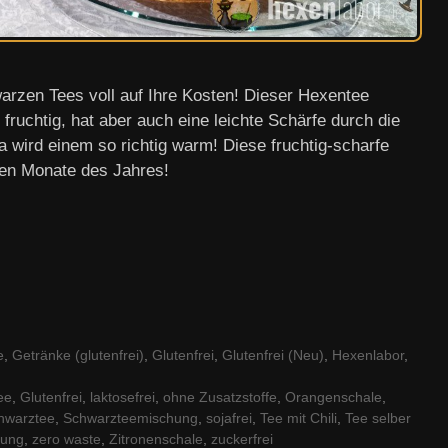
rzen Tees voll auf Ihre Kosten! Dieser Hexentee
ruchtig, hat aber auch eine leichte Schärfe durch die
 wird einem so richtig warm! Diese fruchtig-scharfe
eren Monate des Jahres!
e
,
Getränke (glutenfrei)
,
Glutenfrei
,
Glutenfrei (Neu)
,
Hexenlabor
,
ee
,
Glutenfrei
,
laktosefrei
,
ohne Zusatzstoffe
,
Orangenschale
,
hwarztee
,
Schwarzteemischung
,
sojafrei
,
Tee mit Chili
,
Tee selber
tung
,
zero waste
,
Zitronenschale
,
zuckerfrei