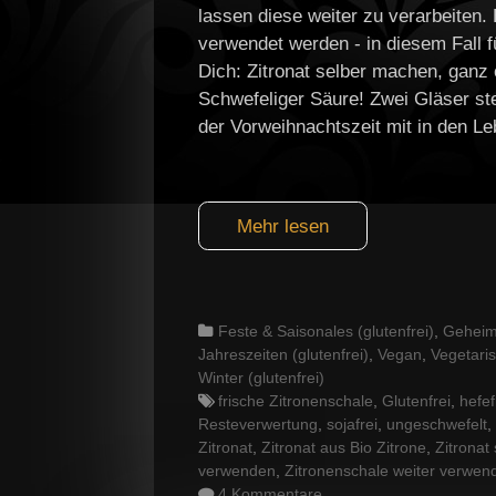
lassen diese weiter zu verarbeiten.
verwendet werden - in diesem Fall f
Dich: Zitronat selber machen, ganz
Schwefeliger Säure! Zwei Gläser st
der Vorweihnachtszeit mit in den L
Mehr lesen
Categories
Feste & Saisonales (glutenfrei)
,
Geheim
Jahreszeiten (glutenfrei)
,
Vegan
,
Vegetari
Winter (glutenfrei)
Tags
frische Zitronenschale
,
Glutenfrei
,
hefef
Resteverwertung
,
sojafrei
,
ungeschwefelt
,
Zitronat
,
Zitronat aus Bio Zitrone
,
Zitronat
verwenden
,
Zitronenschale weiter verwen
4 Kommentare