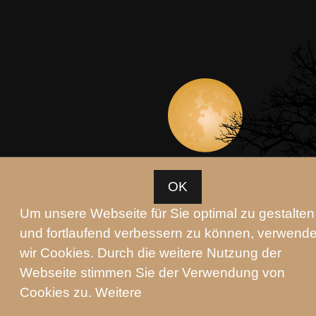
OK
Um unsere Webseite für Sie optimal zu gestalten
und fortlaufend verbessern zu können, verwend
wir Cookies. Durch die weitere Nutzung der
Webseite stimmen Sie der Verwendung von
Cookies zu. Weitere
Magische Kommunikation