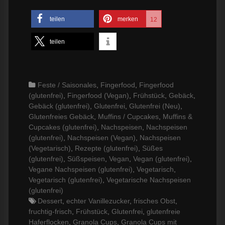
teilen
merken
12
teilen
Categories
Feste / Saisonales
,
Fingerfood
,
Fingerfood
(glutenfrei)
,
Fingerfood (Vegan)
,
Frühstück
,
Gebäck
,
Gebäck (glutenfrei)
,
Glutenfrei
,
Glutenfrei (Neu)
,
Glutenfreies Gebäck
,
Muffins / Cupcakes
,
Muffins &
Cupcakes (glutenfrei)
,
Nachspeisen
,
Nachspeisen
(glutenfrei)
,
Nachspeisen (Vegan)
,
Nachspeisen
(Vegetarisch)
,
Rezepte (glutenfrei)
,
Süßes
(glutenfrei)
,
Süßspeisen
,
Vegan
,
Vegan (glutenfrei)
,
Vegane Nachspeisen (glutenfrei)
,
Vegetarisch
,
Vegetarisch (glutenfrei)
,
Vegetarische Nachspeisen
(glutenfrei)
Tags
Dessert
,
echter Vanillezucker
,
frisches Obst
,
fruchtig-frisch
,
Frühstück
,
Glutenfrei
,
glutenfreie
Haferflocken
,
Granola Cups
,
Granola Cups mit