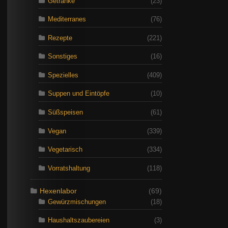
Getränke
(23)
Mediterranes
(76)
Rezepte
(221)
Sonstiges
(16)
Spezielles
(409)
Suppen und Eintöpfe
(10)
Süßspeisen
(61)
Vegan
(339)
Vegetarisch
(334)
Vorratshaltung
(118)
Hexenlabor
(69)
Gewürzmischungen
(18)
Haushaltszaubereien
(3)