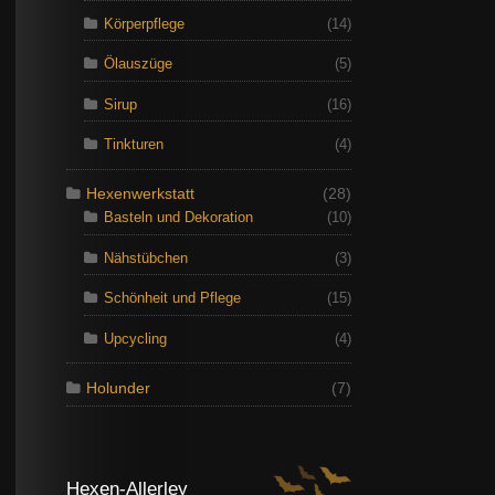
Körperpflege
(14)
Ölauszüge
(5)
Sirup
(16)
Tinkturen
(4)
Hexenwerkstatt
(28)
Basteln und Dekoration
(10)
Nähstübchen
(3)
Schönheit und Pflege
(15)
Upcycling
(4)
Holunder
(7)
Hexen-Allerley