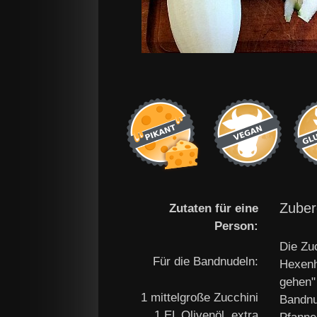
Zuber
Zutaten für eine
Person:
Die Zu
Für die Bandnudeln:
Hexenh
gehen" 
1 mittelgroße Zucchini
Bandnud
1 EL Olivenöl, extra