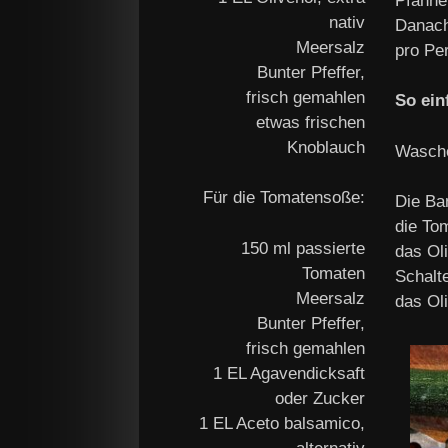
Pfanne
nativ
Danach
Meersalz
pro Per
Bunter Pfeffer,
frisch gemahlen
So ein
etwas frischen
Knoblauch
Wasche
Für die Tomatensoße:
Die Ban
die Tom
150 ml passierte
das Ol
Tomaten
Schalt
Meersalz
das Ol
Bunter Pfeffer,
frisch gemahlen
1 EL Agavendicksaft
oder Zucker
1 EL Aceto balsamico,