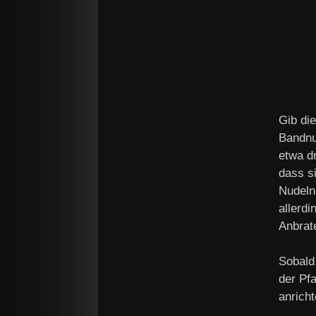
Gib die
Bandnu
etwa dr
dass s
Nudeln
allerd
Anbrat
Sobald
der Pf
anrich