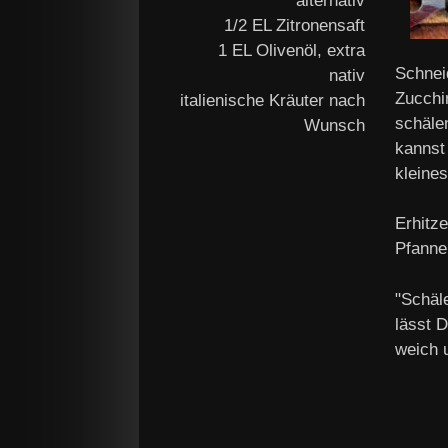
alternativ
1/2 EL Zitronensaft
1 EL Olivenöl, extra
Schnei
nativ
Zucchi
italienische Kräuter nach
schäle
Wunsch
kannst
kleine
Erhitze
Pfanne
"Schäl
lässt D
weich 