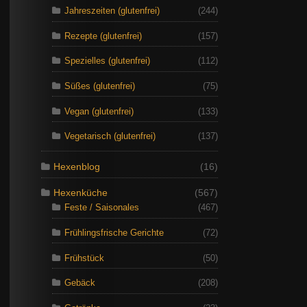
Jahreszeiten (glutenfrei)
(244)
Rezepte (glutenfrei)
(157)
Spezielles (glutenfrei)
(112)
Süßes (glutenfrei)
(75)
Vegan (glutenfrei)
(133)
Vegetarisch (glutenfrei)
(137)
Hexenblog
(16)
Hexenküche
(567)
Feste / Saisonales
(467)
Frühlingsfrische Gerichte
(72)
Frühstück
(50)
Gebäck
(208)