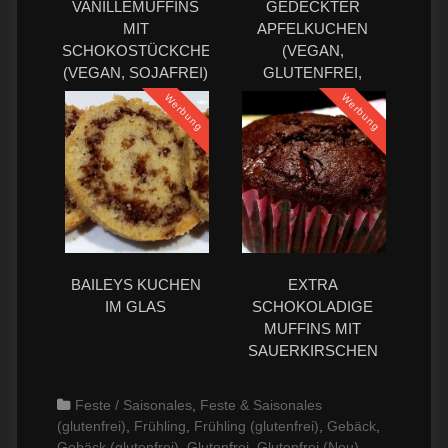
VANILLEMUFFINS
GEDECKTER
MIT
APFELKUCHEN
SCHOKOSTÜCKCHEN
(VEGAN,
(VEGAN, SOJAFREI)
GLUTENFREI,
SOJAFREI)
Werbung
Werbung
BAILEYS KUCHEN
EXTRA
IM GLAS
SCHOKOLADIGE
MUFFINS MIT
SAUERKIRSCHEN
(VEGAN)
Categories
Feste / Saisonales
,
Feste & Saisonales
(glutenfrei)
,
Frühling
,
Frühling (glutenfrei)
,
Gebäck
,
Gebäck (glutenfrei)
,
Glutenfrei
,
Glutenfrei (Neu)
,