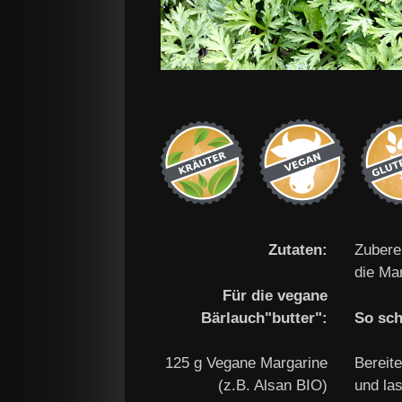
Zutaten:
Zuberei
die Ma
Für die vegane
Bärlauch"butter":
So sch
125 g Vegane Margarine
Bereite
(z.B. Alsan BIO)
und las