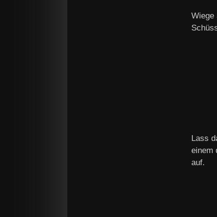
Wiege a
Schüsse
Lass d
einem 
auf.