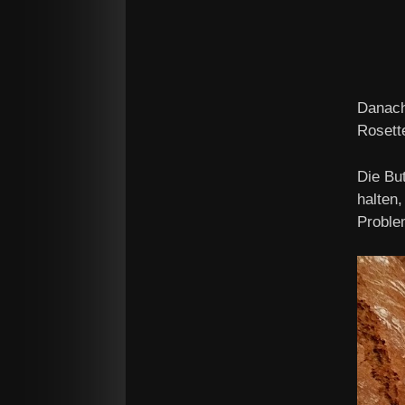
Danach
Rosett
Die Bu
halten
Proble