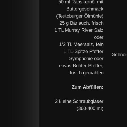
50 ml Rapskernöl mit
Buttergeschmack
(Teutoburger Ölmühle)
25 g Bärlauch, frisch
1 TL Murray River Salz
oder
1/2 TL Meersalz, fein
1 TL-Spitze Pfeffer
Schneid
Symphonie oder
etwas Bunter Pfeffer,
frisch gemahlen
Zum Abfüllen:
2 kleine Schraubgläser
(360-400 ml)