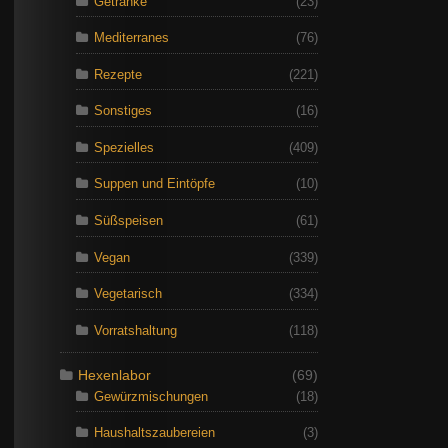
Getränke
(23)
Mediterranes
(76)
Rezepte
(221)
Sonstiges
(16)
Spezielles
(409)
Suppen und Eintöpfe
(10)
Süßspeisen
(61)
Vegan
(339)
Vegetarisch
(334)
Vorratshaltung
(118)
Hexenlabor
(69)
Gewürzmischungen
(18)
Haushaltszaubereien
(3)