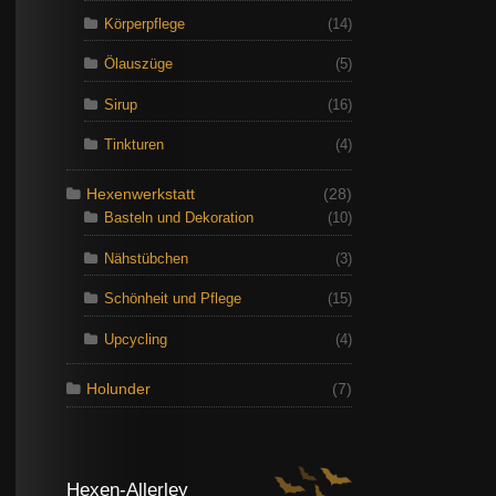
Körperpflege
(14)
Ölauszüge
(5)
Sirup
(16)
Tinkturen
(4)
Hexenwerkstatt
(28)
Basteln und Dekoration
(10)
Nähstübchen
(3)
Schönheit und Pflege
(15)
Upcycling
(4)
Holunder
(7)
Hexen-Allerley