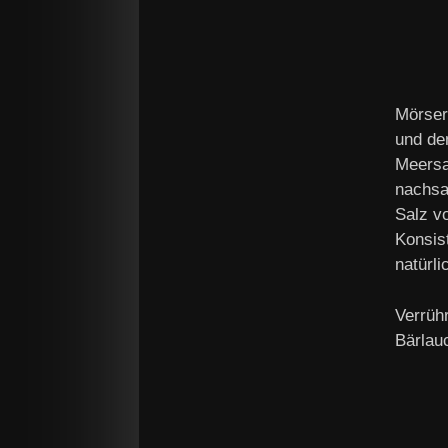
Mörser
und de
Meersal
nachsa
Salz vo
Konsis
natürli
Verrüh
Bärlauc