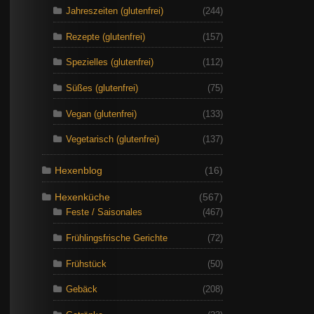
Jahreszeiten (glutenfrei)
(244)
Rezepte (glutenfrei)
(157)
Spezielles (glutenfrei)
(112)
Süßes (glutenfrei)
(75)
Vegan (glutenfrei)
(133)
Vegetarisch (glutenfrei)
(137)
Hexenblog
(16)
Hexenküche
(567)
Feste / Saisonales
(467)
Frühlingsfrische Gerichte
(72)
Frühstück
(50)
Gebäck
(208)