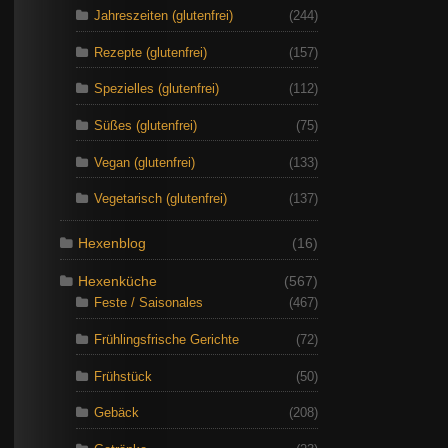
Jahreszeiten (glutenfrei)
(244)
Rezepte (glutenfrei)
(157)
Spezielles (glutenfrei)
(112)
Süßes (glutenfrei)
(75)
Vegan (glutenfrei)
(133)
Vegetarisch (glutenfrei)
(137)
Hexenblog
(16)
Hexenküche
(567)
Feste / Saisonales
(467)
Frühlingsfrische Gerichte
(72)
Frühstück
(50)
Gebäck
(208)