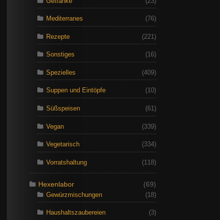
Getränke
(23)
Mediterranes
(76)
Rezepte
(221)
Sonstiges
(16)
Spezielles
(409)
Suppen und Eintöpfe
(10)
Süßspeisen
(61)
Vegan
(339)
Vegetarisch
(334)
Vorratshaltung
(118)
Hexenlabor
(69)
Gewürzmischungen
(18)
Haushaltszaubereien
(3)