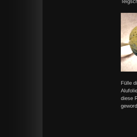
Teigsch
Fülle 
Alufol
diese R
geword