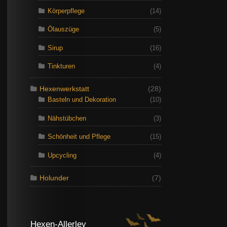
Körperpflege
(14)
Ölauszüge
(5)
Sirup
(16)
Tinkturen
(4)
Hexenwerkstatt
(28)
Basteln und Dekoration
(10)
Nähstübchen
(3)
Schönheit und Pflege
(15)
Upcycling
(4)
Holunder
(7)
Hexen-Allerley