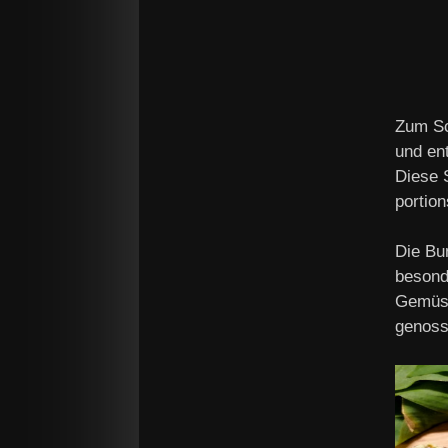
Zum Sc
und en
Diese 
portio
Die Bu
besond
Gemüse
genoss