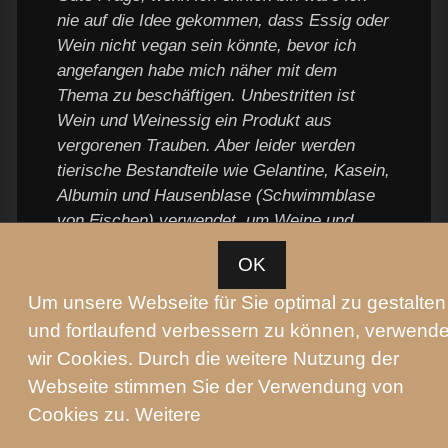
nie auf die Idee gekommen, dass Essig oder
Wein nicht vegan sein könnte, bevor ich
angefangen habe mich näher mit dem
Thema zu beschäftigen. Unbestritten ist
Wein und Weinessig ein Produkt aus
vergorenen Trauben. Aber leider werden
tierische Bestandteile wie Gelantine, Kasein,
Albumin und Hausenblase (Schwimmblase
von Fischen) verwendet, um Weine und
Essig zu filtrieren und klären. Wenn ich
OK
ehrlich bin hinterlässt das bei mir, obwohl
ich mich nur teilweise vegan ernähre, einen
Um unsere Webseite für Sie optimal zu gestalten
äußerst negativen Nachgeschmack.
und fortlaufend verbessern zu können, verwend
Aber es gibt inzwischen einige Firmen, die
wir Cookies. Durch die weitere Nutzung der
naturtrüben Essig und Winzer, die vegane
Webseite stimmen Sie der Verwendung von
Weine produzieren! Dort wird statt
Cookies zu. Weitere
tierischem Eiweiß Aktivkohle, vegetabile
Gelantine oder Sedimentation zur Klärung