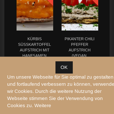
KÜRBIS
PIKANTER CHILI
SÜSSKARTOFFEL
PFEFFER
AUFSTRICH MIT
AUFSTRICH
HANFSAMEN
(VEGAN,
GLUTENFREI)
Werbung
OK
Um unsere Webseite für Sie optimal zu gestalten
und fortlaufend verbessern zu können, verwend
wir Cookies. Durch die weitere Nutzung der
Webseite stimmen Sie der Verwendung von
Cookies zu. Weitere
TOMATE RUCOLA
GRILLGEMÜSE